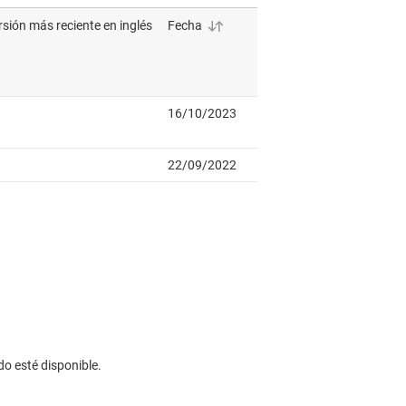
rive strength 8mA
T132-Q1
NUEVO
 NAND de 4 canales, 4 entradas, compatibles con
alidad automotriz
ange 4.5V to 5.5V, average propagation delay 8ns,
rive strength 24mA
T08-Q1
ND automotrices de 4 canales y 2 entradas, de 4.5 V
con entradas CMOS compatibles
ange 4.5V to 5.5V, average propagation delay 8ns,
rive strength 24mA
do esté disponible.
T08
D de 4 canales y 2 entradas, de 4.5 V a 5.5 V, con