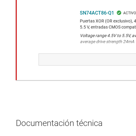
SN74ACT86-Q1
Puertas XOR (OR exclusivo), 4
5.5 V, entradas CMOS compat
Voltage range 4.5V to 5.5V, a
average drive strength 24mA
SN74ACT02-Q1
Puertas NOR de 4.5V a 5.5 V
con TTL
Voltage range 4.5V to 5.5V, a
average drive strength 24mA
SN74LV4T00-Q1
Compuertas NAND cuádruples 
Documentación técnica
alimentación única para aut
Voltage range 1.6V to 5.5V, a