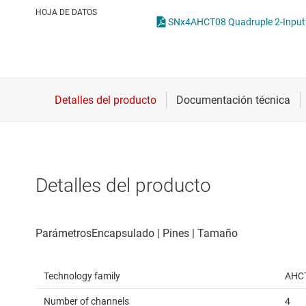
Conectividad inalámbrica
O
HOJA DE DATOS
SNx4AHCT08 Quadruple 2-Input P
Controladores para motores
T
Convertidores de datos
Interfaz
Detalles del producto
Technology family
AHC
Number of channels
4