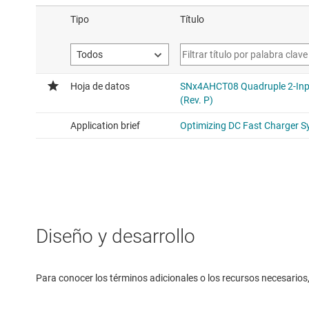
average drive strength 8mA
SN74LV4T08
Compuertas AND cuádruples de
única
Voltage range 1.6V to 5.5V, a
average drive strength 8mA
SN74LV4T32
Compuertas OR cuádruples de 
única
Voltage range 1.6V to 5.5V, a
Diseño y desarrollo
average drive strength 8mA
Para conocer los términos adicionales o los recursos necesarios, 
SN74LV4T08-Q1
Compuertas AND positiva cuád