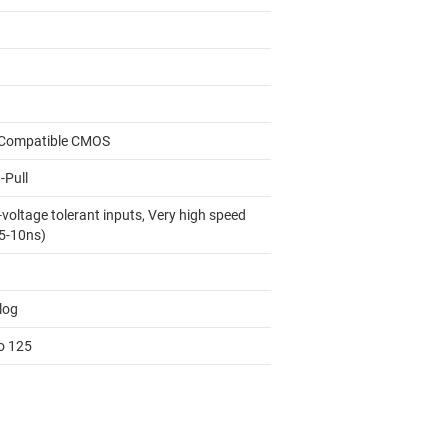
Compatible CMOS
-Pull
voltage tolerant inputs, Very high speed
 5-10ns)
log
to 125