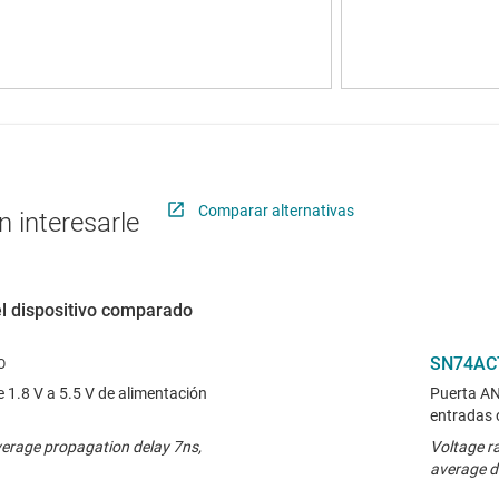
Comparar alternativas
 interesarle
el dispositivo comparado
SN74AC
1.8 V a 5.5 V de alimentación
Puerta AND
entradas 
verage propagation delay 7ns,
Voltage r
average d