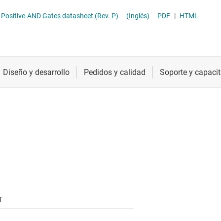
ther logic
Radiofrecuencia y microondas
Compuertas NAND
ositive-AND Gates datasheet (Rev. P)
(Inglés)
PDF
|
HTML
raductores de tensión y desplazadores de nivel
Relojes y sincronización
Compuertas NOR
Sensores
Compuertas OR
Servicios de chip y oblea
T