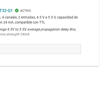
T32-Q1
 4 canales, 2 entradas, 4.5 V a 5.5 V, capacidad de
n 24 mA, compatible con TTL
ange 4.5V to 5.5V, average propagation delay 8ns,
rive strength 24mA
T08
D de 4 canales, 2 entradas, 4.5 V a 5.5 V con
 CMOS compatibles con TTL
ange 4.5V to 5.5V, average propagation delay 8ns,
rive strength 24mA
4T00
s NAND cuádruples de 1.8 V a 5.5 V de
ión única
ange 1.6V to 5.5V, average propagation delay 7ns,