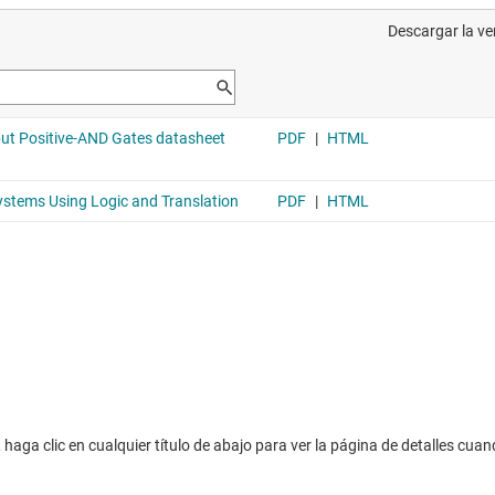
average d
SN74AC
 1.8 V a 5.5 V de alimentación
Compuerta
TTL, de c
verage propagation delay 7ns,
Voltage r
average d
SN74AC
1.8 V a 5.5 V de alimentación
Puertas A
a 5.5 V, 
verage propagation delay 7ns,
Voltage r
average d
haga clic en cualquier título de abajo para ver la página de detalles cuan
SN74AC
ruples, con fuente de
Puertas AN