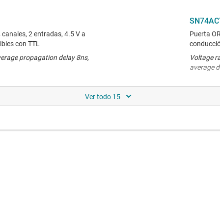
SN74AC
 canales, 2 entradas, 4.5 V a
Puerta OR,
ibles con TTL
conducció
verage propagation delay 8ns,
Voltage r
average d
CD74AC
 con entradas CMOS compatibles
Puertas AN
entradas
verage propagation delay 8ns,
Voltage r
average d
SN74LV
de 1.8 V a 5.5 V de
Compuerta
omoción
alimentac
verage propagation delay 7ns,
Voltage r