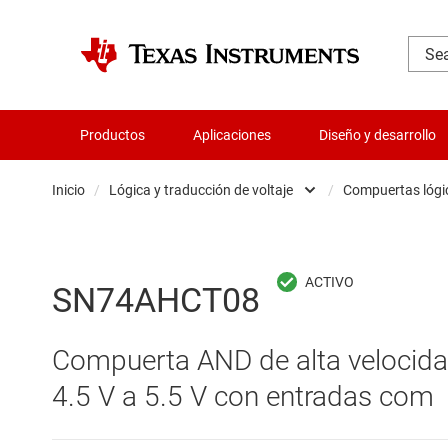
Productos
Aplicaciones
Diseño y desarrollo
Inicio
/
Lógica y traducción de voltaje
/
Compuertas lógi
Administración de potencia
B
Aislamiento
B
SN74AHCT08
Amplificadores
C
Compuerta AND de alta velocidad
Audio, háptica y piezoeléctrica
C
4.5 V a 5.5 V con entradas com
Circuitos integrados de gestión de bate
C