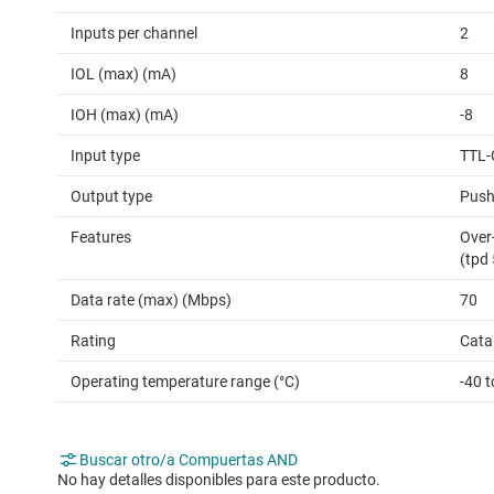
Inputs per channel
2
IOL (max) (mA)
8
IOH (max) (mA)
-8
Input type
TTL-
Output type
Push
Features
Over-
(tpd
Data rate (max) (Mbps)
70
Rating
Cata
Operating temperature range (°C)
-40 
Buscar otro/a Compuertas AND
No hay detalles disponibles para este producto.