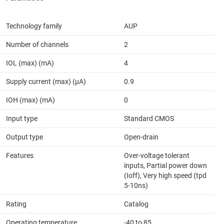
Technology family
AUP
Number of channels
2
IOL (max) (mA)
4
Supply current (max) (µA)
0.9
IOH (max) (mA)
0
Input type
Standard CMOS
Output type
Open-drain
Features
Over-voltage tolerant
inputs, Partial power down
(Ioff), Very high speed (tpd
5-10ns)
Rating
Catalog
Operating temperature
-40 to 85