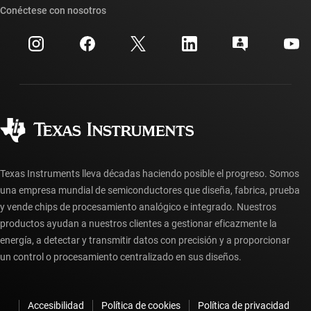
Búsqueda de referencias cruzadas
Conéctese con nosotros
Eventos
Cuentas de empresa myTI
Centro de atención al cliente
Relaciones con los inversionistas
Envío, pago e impuestos
Empaque
Fabricación
Preguntas frecuentes sobre pedidos
Calidad y confiabilidad
Ciudadanía corporativa
Distribuidores autorizados
Preguntas frecuentes sobre la cuenta myTI
Texas Instruments lleva décadas haciendo posible el progreso. Somos
una empresa mundial de semiconductores que diseña, fabrica, prueba
y vende chips de procesamiento analógico e integrado. Nuestros
productos ayudan a nuestros clientes a gestionar eficazmente la
energía, a detectar y transmitir datos con precisión y a proporcionar
un control o procesamiento centralizado en sus diseños.
Accesibilidad
Política de cookies
Política de privacidad