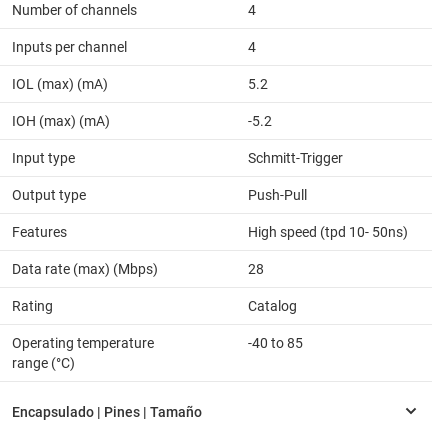
Number of channels
4
Inputs per channel
4
IOL (max) (mA)
5.2
IOH (max) (mA)
-5.2
Input type
Schmitt-Trigger
Output type
Push-Pull
Features
High speed (tpd 10- 50ns)
Data rate (max) (Mbps)
28
Rating
Catalog
Operating temperature
-40 to 85
range (°C)