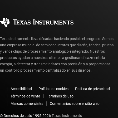
Fabricación
Preguntas frecuentes sobre pedidos
Calidad y confiabilidad
Ciudadanía corporativa
Distribuidores autorizados
Preguntas frecuentes sobre la cuenta myTI
Texas Instruments lleva décadas haciendo posible el progreso. Somos
una empresa mundial de semiconductores que diseña, fabrica, prueba
y vende chips de procesamiento analógico e integrado. Nuestros
productos ayudan a nuestros clientes a gestionar eficazmente la
energía, a detectar y transmitir datos con precisión y a proporcionar
un control o procesamiento centralizado en sus diseños.
Accesibilidad
Política de cookies
Política de privacidad
Términos de venta
Términos de uso
Marcas comerciales
Comentarios sobre el sitio web
© Derechos de auto 1995-
2026
Texas Instruments