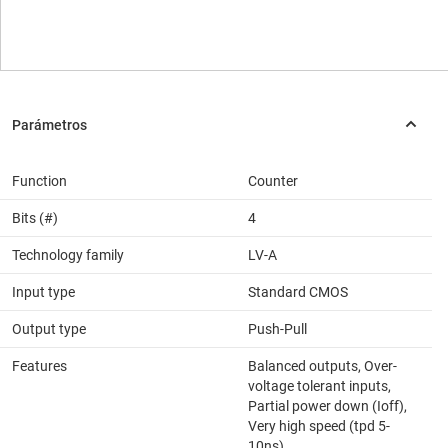
Function
Counter
Bits (#)
4
Technology family
LV-A
Input type
Standard CMOS
Output type
Push-Pull
Features
Balanced outputs, Over-
voltage tolerant inputs,
Partial power down (Ioff),
Very high speed (tpd 5-
10ns)