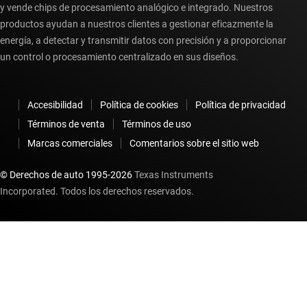
y vende chips de procesamiento analógico e integrado. Nuestros
productos ayudan a nuestros clientes a gestionar eficazmente la
energía, a detectar y transmitir datos con precisión y a proporcionar
un control o procesamiento centralizado en sus diseños.
Accesibilidad
Política de cookies
Política de privacidad
Términos de venta
Términos de uso
Marcas comerciales
Comentarios sobre el sitio web
© Derechos de auto 1995-
2026
Texas Instruments
Incorporated. Todos los derechos reservados.