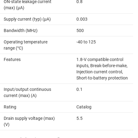
ON-state leakage current
0.8
(max) (µA)
Supply current (typ) (µA)
0.003
Bandwidth (MHz)
500
Operating temperature
-40 to 125
range (°C)
Features
1.8-V compatible control
inputs, Break-before-make,
Injection current control,
Short-to-battery protection
Input/output continuous
0.1
current (max) (A)
Rating
Catalog
Drain supply voltage (max)
5.5
(V)