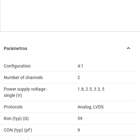
Configuration
4:1
Number of channels
2
Power supply voltage -
1.8, 2.5, 3.3, 5
single (V)
Protocols
Analog, LVDS
Ron (typ) (Ω)
59
CON (typ) (pF)
9