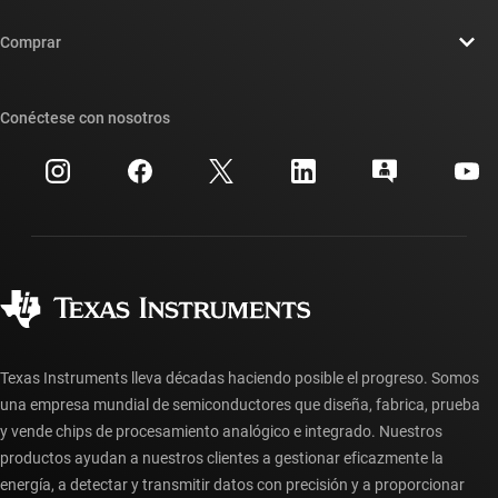
Contáctenos
Sala de redacción
Comprar
Foros de soporte de diseño de TI E2E™
Nuestras historias | Detrás del chip
Suites de API de TI
Búsqueda de referencias cruzadas
Conéctese con nosotros
Eventos
Cuentas de empresa myTI
Centro de atención al cliente
Relaciones con los inversionistas
Envío, pago e impuestos
Empaque
Fabricación
Preguntas frecuentes sobre pedidos
Calidad y confiabilidad
Ciudadanía corporativa
Distribuidores autorizados
Preguntas frecuentes sobre la cuenta myTI
Texas Instruments lleva décadas haciendo posible el progreso. Somos
una empresa mundial de semiconductores que diseña, fabrica, prueba
y vende chips de procesamiento analógico e integrado. Nuestros
productos ayudan a nuestros clientes a gestionar eficazmente la
energía, a detectar y transmitir datos con precisión y a proporcionar