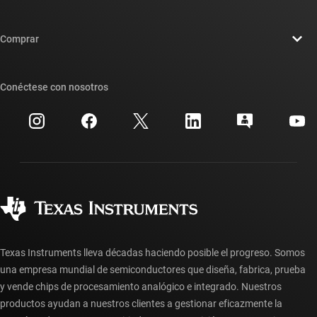
Carreras laborales
Contáctenos
Sala de redacción
Comprar
Foros de soporte de diseño de TI E2E™
Nuestras historias | Detrás del chip
Suites de API de TI
Búsqueda de referencias cruzadas
Conéctese con nosotros
Eventos
Cuentas de empresa myTI
Centro de atención al cliente
Relaciones con los inversionistas
Envío, pago e impuestos
Empaque
Fabricación
Preguntas frecuentes sobre pedidos
Calidad y confiabilidad
Ciudadanía corporativa
Distribuidores autorizados
Preguntas frecuentes sobre la cuenta myTI
Texas Instruments lleva décadas haciendo posible el progreso. Somos
una empresa mundial de semiconductores que diseña, fabrica, prueba
y vende chips de procesamiento analógico e integrado. Nuestros
productos ayudan a nuestros clientes a gestionar eficazmente la