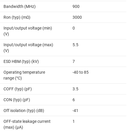
Bandwidth (MHz)
900
Ron (typ) (mΩ)
3000
Input/output voltage (min)
0
(V)
Input/output voltage (max)
5.5
(V)
ESD HBM (typ) (kV)
7
Operating temperature
-40 to 85
range (°C)
COFF (typ) (pF)
3.5
CON (typ) (pF)
6
Off isolation (typ) (dB)
-41
OFF-state leakage current
1
(max) (µA)