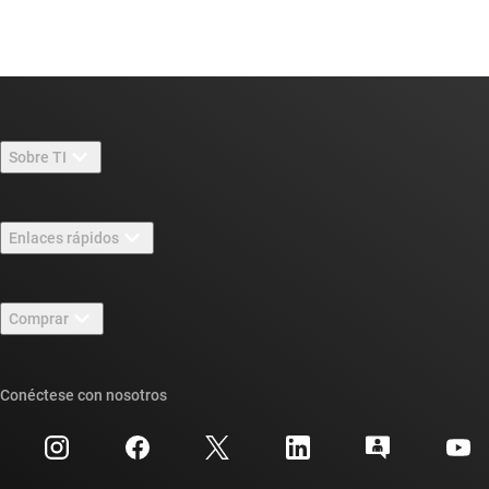
Sobre TI
Información general sobre Acerca de TI
Enlaces rápidos
Carreras laborales
Contáctenos
Sala de redacción
Comprar
Foros de soporte de diseño de TI E2E™
Nuestras historias | Detrás del chip
Suites de API de TI
Búsqueda de referencias cruzadas
Conéctese con nosotros
Eventos
Cuentas de empresa myTI
Centro de atención al cliente
Relaciones con los inversionistas
Envío, pago e impuestos
Empaque