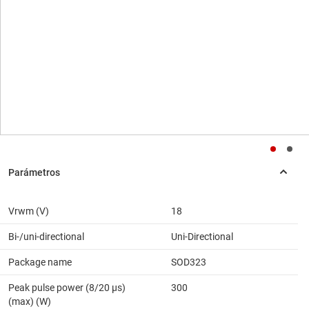
Vrwm (V)
18
Bi-/uni-directional
Uni-Directional
Package name
SOD323
Peak pulse power (8/20 μs)
300
(max) (W)