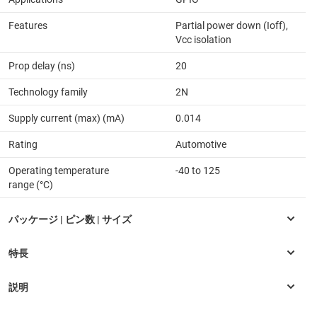
Features
Partial power down (Ioff),
Vcc isolation
Prop delay (ns)
20
Technology family
2N
Supply current (max) (mA)
0.014
Rating
Automotive
Operating temperature
-40 to 125
range (°C)