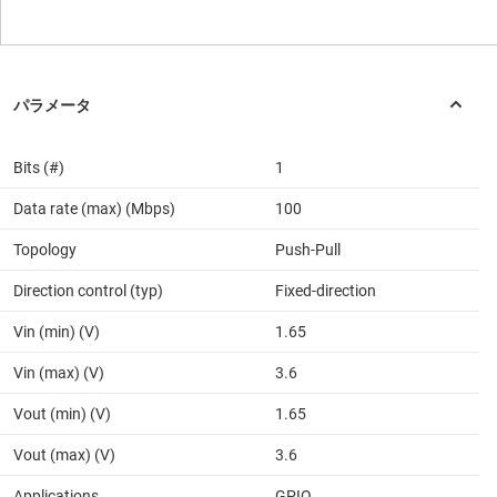
Bits (#)
1
Data rate (max) (Mbps)
100
Topology
Push-Pull
Direction control (typ)
Fixed-direction
Vin (min) (V)
1.65
Vin (max) (V)
3.6
Vout (min) (V)
1.65
Vout (max) (V)
3.6
Applications
GPIO