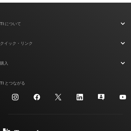
TI について
TI の概要
クイック・リンク
採用情報
お問い合わせ
ニュース
購入
TI E2E™ 設計サポート・フォーラム
ストーリー | チップ開発の舞台裏
TI API スイート
クロスリファレンス検索
TI とつながる
イベント
myTI 法人アカウント
カスタマー・サポート・センター
投資家向け情報
配送、お支払い、および税金
パッケージ
製造
ご注文に関する FAQ
品質と信頼性
コーポレート・シティズンシップ
販売特約店