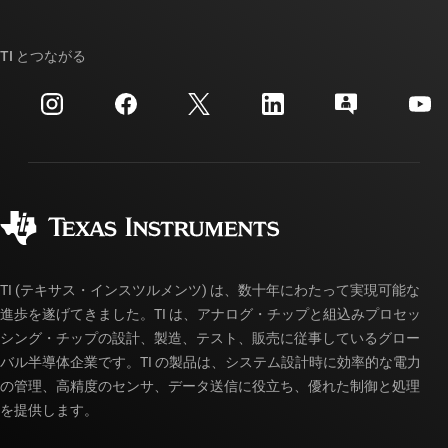
TI E2E™ 設計サポート・フォーラム
ストーリー | チップ開発の舞台裏
TI API スイート
クロスリファレンス検索
TI とつながる
イベント
myTI 法人アカウント
カスタマー・サポート・センター
投資家向け情報
配送、お支払い、および税金
パッケージ
製造
ご注文に関する FAQ
品質と信頼性
コーポレート・シティズンシップ
販売特約店
myTI アカウントの FAQ
TI (テキサス・インスツルメンツ) は、数十年にわたって実現可能な
進歩を遂げてきました。TI は、アナログ・チップと組込みプロセッ
シング・チップの設計、製造、テスト、販売に従事しているグロー
バル半導体企業です。TI の製品は、システム設計時に効率的な電力
の管理、高精度のセンサ、データ送信に役立ち、優れた制御と処理
を提供します。