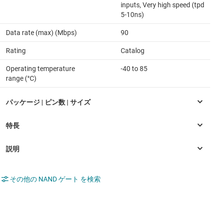
inputs, Very high speed (tpd
5-10ns)
Data rate (max) (Mbps)
90
Rating
Catalog
Operating temperature
-40 to 85
range (°C)
その他の NAND ゲート を検索