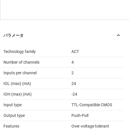
Technology family
ACT
Number of channels
4
Inputs per channel
2
IOL (max) (mA)
24
IOH (max) (mA)
-24
Input type
TTL-Compatible CMOS
Output type
Push-Pull
Features
Over-voltage tolerant