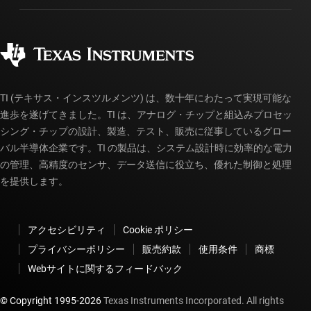
製造
ご注文に関する FAQ
品質と信頼性
コーポレート・シティズンシップ
販売特約店
myTI アカウントの FAQ
TI (テキサス・インスツルメンツ) は、数十年にわたって実現可能な
進歩を遂げてきました。TI は、アナログ・チップと組込みプロセッ
シング・チップの設計、製造、テスト、販売に従事しているグロー
バル半導体企業です。TI の製品は、システム設計時に効率的な電力
の管理、高精度のセンサ、データ送信に役立ち、優れた制御と処理
を提供します。
アクセシビリティ
Cookie ポリシー
プライバシーポリシー
販売約款
使用条件
商標
Webサイトに関するフィードバック
© Copyright 1995-
2026
Texas Instruments Incorporated. All rights