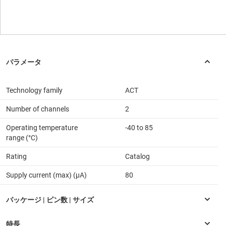
Technology family
ACT
Number of channels
2
Operating temperature
-40 to 85
range (°C)
Rating
Catalog
Supply current (max) (µA)
80