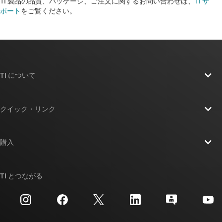
TI 製品の品質、パッケージ、ご注文に関するお問い合わせは、
TI サ
ポート
をご覧ください。​​​​​​​​​​​​​​
TI について
TI の概要
クイック・リンク
採用情報
お問い合わせ
ニュース
購入
TI E2E™ 設計サポート・フォーラム
ストーリー | チップ開発の舞台裏
TI API スイート
クロスリファレンス検索
TI とつながる
イベント
myTI 法人アカウント
カスタマー・サポート・センター
投資家向け情報
配送、お支払い、および税金
パッケージ