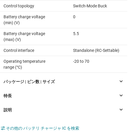
Control topology
Switch-Mode Buck
Battery charge voltage
0
(min) (V)
Battery charge voltage
5.5
(max) (V)
Control interface
Standalone (RC-Settable)
Operating temperature
-20 to 70
range (°C)
その他の バッテリ チャージャ IC を検索