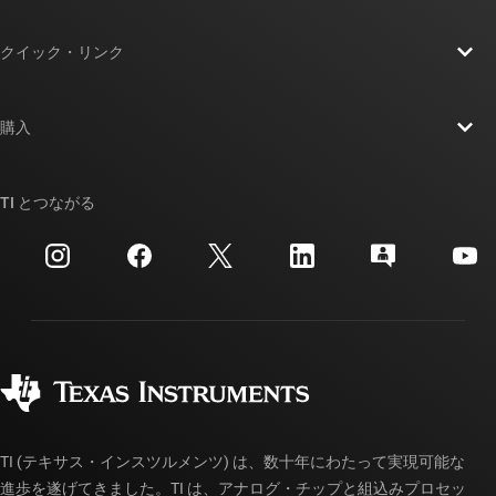
TI の概要
クイック・リンク
採用情報
お問い合わせ
ニュース
購入
TI E2E™ 設計サポート・フォーラム
ストーリー | チップ開発の舞台裏
TI API スイート
クロスリファレンス検索
TI とつながる
イベント
myTI 法人アカウント
カスタマー・サポート・センター
投資家向け情報
配送、お支払い、および税金
パッケージ
製造
ご注文に関する FAQ
品質と信頼性
コーポレート・シティズンシップ
販売特約店
myTI アカウントの FAQ
TI (テキサス・インスツルメンツ) は、数十年にわたって実現可能な
進歩を遂げてきました。TI は、アナログ・チップと組込みプロセッ