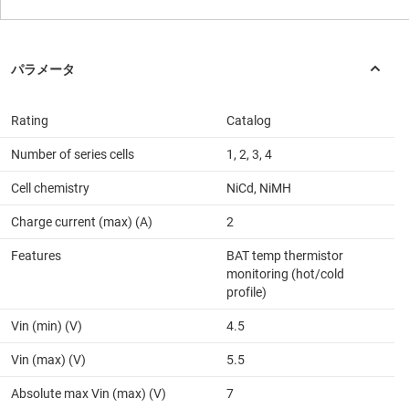
Rating
Catalog
Number of series cells
1, 2, 3, 4
Cell chemistry
NiCd, NiMH
Charge current (max) (A)
2
Features
BAT temp thermistor
monitoring (hot/cold
profile)
Vin (min) (V)
4.5
Vin (max) (V)
5.5
Absolute max Vin (max) (V)
7