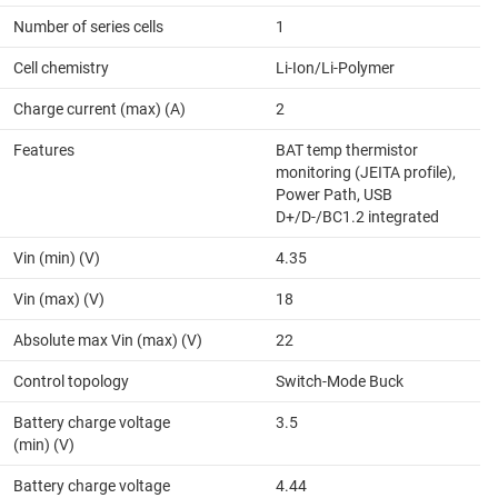
Number of series cells
1
Cell chemistry
Li-Ion/Li-Polymer
Charge current (max) (A)
2
Features
BAT temp thermistor
monitoring (JEITA profile),
Power Path, USB
D+/D-/BC1.2 integrated
Vin (min) (V)
4.35
Vin (max) (V)
18
Absolute max Vin (max) (V)
22
Control topology
Switch-Mode Buck
Battery charge voltage
3.5
(min) (V)
Battery charge voltage
4.44