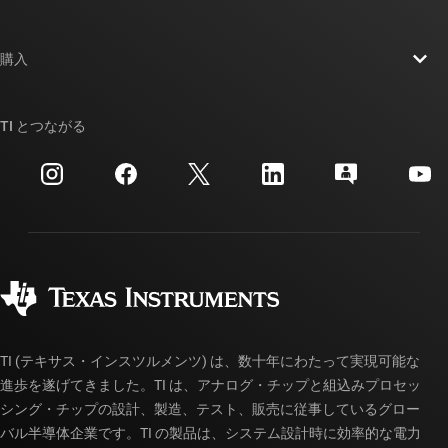
採用情報
お問い合わせ
ニュース
購入
TI E2E™ 設計サポート・フォーラム
ストーリー | チップ開発の舞台裏
TI API スイート
クロスリファレンス検索
TI とつながる
イベント
myTI 法人アカウント
カスタマー・サポート・センター
投資家向け情報
配送、お支払い、および税金
パッケージ
製造
ご注文に関する FAQ
品質と信頼性
コーポレート・シティズンシップ
販売特約店
myTI アカウントの FAQ
TI (テキサス・インスツルメンツ) は、数十年にわたって実現可能な
進歩を遂げてきました。TI は、アナログ・チップと組込みプロセッ
シング・チップの設計、製造、テスト、販売に従事しているグロー
バル半導体企業です。TI の製品は、システム設計時に効率的な電力