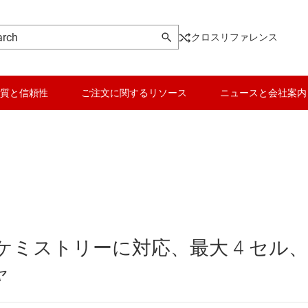
クロスリファレンス
質と信頼性
ご注文に関するリソース
ニュースと会社案内
ージャ IC
データ コンバータ
ロテクタ
バッテリ管理 IC
ニタとバランサ
パワー マネージメント
 ケミストリーに対応、最大 4 セル
量計
マイコン (MCU) / プロセッサ
ャ
ピエゾ
IC
モータ ドライバ