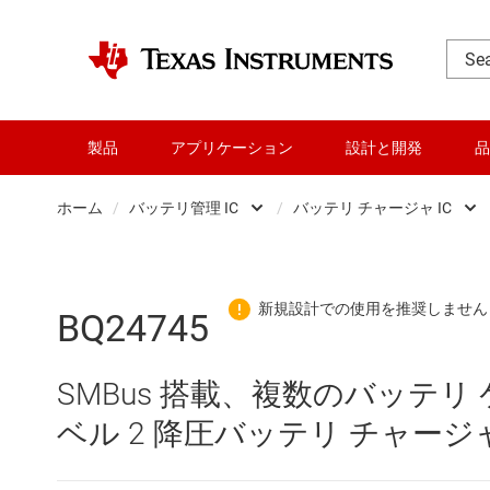
製品
アプリケーション
設計と開発
品
ホーム
/
バッテリ管理 IC
/
バッテリ チャージャ IC
DLP 製品
バッテリ チャ
RF とマイクロ波
バッテリ プ
BQ24745
アンプ
バッテリ モ
SMBus 搭載、複数のバッテリ
インターフェイス
バッテリ残
ベル 2 降圧バッテリ チャージ
オーディオ、ハプティクス、および
バッテリ認証 