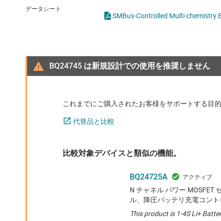
クロックとタイミング
データシート
SMBus-Controlled Multi-chemistry
スイッチ/マルチプレクサ
センサ
BQ24745 は新規設計での使用を推奨しません
ダイ / ウェハー サービス
これまでにご購入されたお客様をサポートする目
代替品と比較
比較対象デバイスと類似の機能。
BQ24725A
N チャネル パワー MOSFET 
ル、降圧バッテリ充電コント
This product is 1-4S Li+ Batt