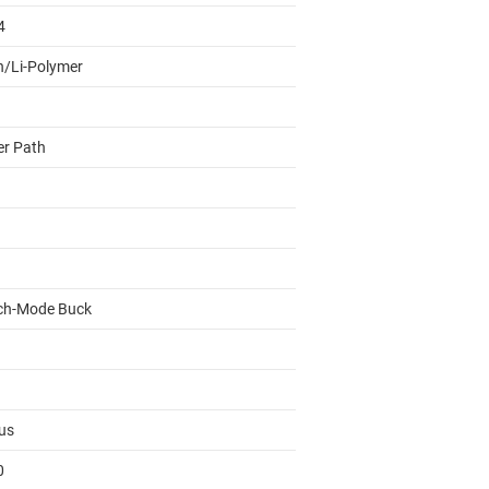
4
on/Li-Polymer
r Path
ch-Mode Buck
us
0