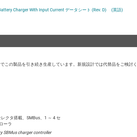
ロジックと電圧変換
 Battery Charger With Input Current データシート (Rev. D)
(英語)
ワイヤレス コネクティビティ
受動 (パッシブ) とディスクリート
絶縁
的でこの製品を引き続き生産しています。新規設計では代替品をご検討
セレクタ搭載、SMBus、1 ～ 4 セ
ローラ
ery SBMus charger controller