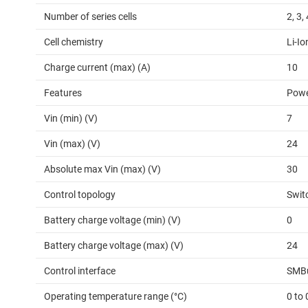
Number of series cells
2, 3, 
Cell chemistry
Li-I
Charge current (max) (A)
10
Features
Powe
Vin (min) (V)
7
Vin (max) (V)
24
Absolute max Vin (max) (V)
30
Control topology
Swit
Battery charge voltage (min) (V)
0
Battery charge voltage (max) (V)
24
Control interface
SMB
Operating temperature range (°C)
0 to 