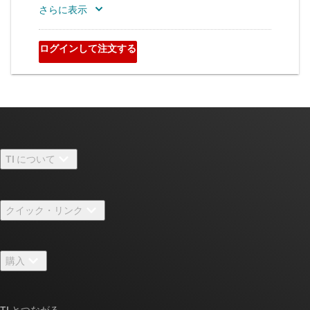
TI について
TI の概要
クイック・リンク
採用情報
お問い合わせ
ニュース
購入
TI E2E™ 設計サポート・フォーラム
ストーリー | チップ開発の舞台裏
TI API スイート
クロスリファレンス検索
TI とつながる