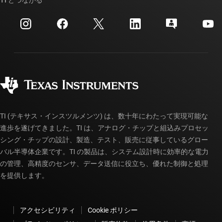
イベント
myTI 法人アカウント
カスタマー・サポート・センター
投資家向け情報
配送、お支払い、および税金
パッケージ
製造
ご注文に関する FAQ
品質と信頼性
コーポレート・シティズンシップ
販売特約店
myTI アカウントの FAQ
TI (テキサス・インスツルメンツ) は、数十年にわたって実現可能な
進歩を遂げてきました。TI は、アナログ・チップと組込みプロセッ
シング・チップの設計、製造、テスト、販売に従事しているグロー
バル半導体企業です。TI の製品は、システム設計時に効率的な電力
の管理、高精度のセンサ、データ送信に役立ち、優れた制御と処理
を提供します。
アクセシビリティ
Cookie ポリシー