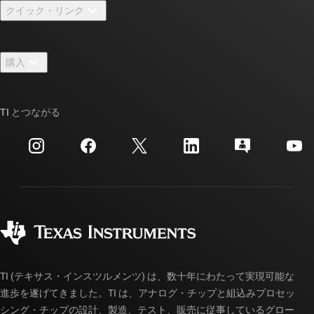
クイック・リンク
採用情報
お問い合わせ
ニュース
購入
TI E2E™ 設計サポート・フォーラム
ストーリー | チップ開発の舞台裏
TI API スイート
クロスリファレンス検索
TI とつながる
イベント
myTI 法人アカウント
カスタマー・サポート・センター
投資家向け情報
配送、お支払い、および税金
パッケージ
製造
ご注文に関する FAQ
品質と信頼性
コーポレート・シティズンシップ
販売特約店
myTI アカウントの FAQ
TI (テキサス・インスツルメンツ) は、数十年にわたって実現可能な
進歩を遂げてきました。TI は、アナログ・チップと組込みプロセッ
シング・チップの設計、製造、テスト、販売に従事しているグロー