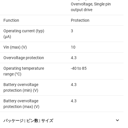
Overvoltage, Single pin
output drive
Function
Protection
Operating current (typ)
3
(µA)
Vin (max) (V)
10
Overvoltage protection
4.3
Operating temperature
-40 to 85
range (°C)
Battery overvoltage
4.3
protection (min) (V)
Battery overvoltage
4.3
protection (max) (V)