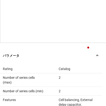
Rating
Catalog
Number of series cells
2
(max)
Number of series cells (min)
2
Features
Cell balancing, External
delay capacitor,