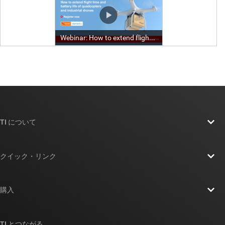
TI について
TI の概要
クイック・リンク
採用情報
お問い合わせ
ニュース
購入
TI E2E™ 設計サポート・フォーラム
ストーリー | チップ開発の舞台裏
TI API スイート
クロスリファレンス検索
TI とつながる