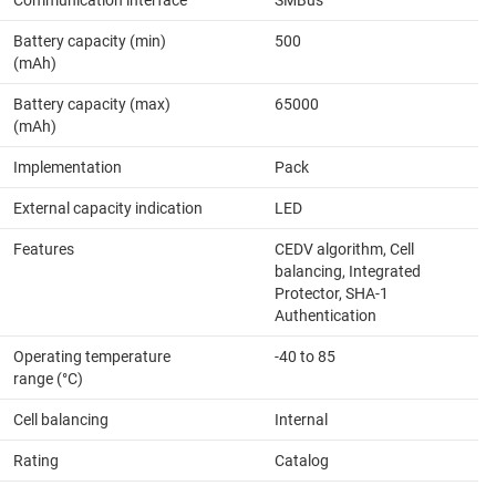
Communication interface
SMBus
Battery capacity (min)
500
(mAh)
Battery capacity (max)
65000
(mAh)
Implementation
Pack
External capacity indication
LED
Features
CEDV algorithm, Cell
balancing, Integrated
Protector, SHA-1
Authentication
Operating temperature
-40 to 85
range (°C)
Cell balancing
Internal
Rating
Catalog