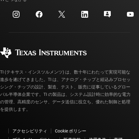
イベント
myTI 法人アカウント
カスタマー・サポート・センター
投資家向け情報
配送、お支払い、および税金
パッケージ
製造
ご注文に関する FAQ
品質と信頼性
コーポレート・シティズンシップ
販売特約店
myTI アカウントの FAQ
TI (テキサス・インスツルメンツ) は、数十年にわたって実現可能な
進歩を遂げてきました。TI は、アナログ・チップと組込みプロセッ
シング・チップの設計、製造、テスト、販売に従事しているグロー
バル半導体企業です。TI の製品は、システム設計時に効率的な電力
の管理、高精度のセンサ、データ送信に役立ち、優れた制御と処理
を提供します。
アクセシビリティ
Cookie ポリシー