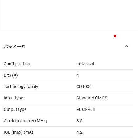
Configuration
Universal
Bits (#)
4
Technology family
CD4000
Input type
Standard CMOS
Output type
Push-Pull
Clock frequency (MHz)
8.5
IOL (max) (mA)
4.2