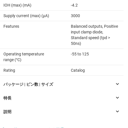
IOH (max) (mA)
-4.2
Supply current (max) (µA)
3000
Features
Balanced outputs, Positive
input clamp diode,
Standard speed (tpd >
50ns)
Operating temperature
-55 to 125
range (°C)
Rating
Catalog