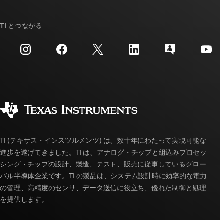
TI E2E™ 設計サポート・フォーラム
ストーリー | チップ開発の舞台裏
TI API スイート
クロスリファレンス検索
TI とつながる
イベント
myTI 法人アカウント
カスタマー・サポート・センター
投資家向け情報
配送、お支払い、および税金
パッケージ
製造
ご注文に関する FAQ
品質と信頼性
コーポレート・シティズンシップ
販売特約店
myTI アカウントの FAQ
TI (テキサス・インスツルメンツ) は、数十年にわたって実現可能な
進歩を遂げてきました。TI は、アナログ・チップと組込みプロセッ
シング・チップの設計、製造、テスト、販売に従事しているグロー
バル半導体企業です。TI の製品は、システム設計時に効率的な電力
の管理、高精度のセンサ、データ送信に役立ち、優れた制御と処理
を提供します。