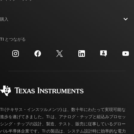
採用情報
お問い合わせ
ニュース
購入
TI E2E™ 設計サポート・フォーラム
ストーリー | チップ開発の舞台裏
TI API スイート
クロスリファレンス検索
TI とつながる
イベント
myTI 法人アカウント
カスタマー・サポート・センター
投資家向け情報
配送、お支払い、および税金
パッケージ
製造
ご注文に関する FAQ
品質と信頼性
コーポレート・シティズンシップ
販売特約店
myTI アカウントの FAQ
TI (テキサス・インスツルメンツ) は、数十年にわたって実現可能な
進歩を遂げてきました。TI は、アナログ・チップと組込みプロセッ
シング・チップの設計、製造、テスト、販売に従事しているグロー
バル半導体企業です。TI の製品は、システム設計時に効率的な電力