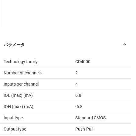
Technology family
CD4000
Number of channels
2
Inputs per channel
4
IOL (max) (mA)
6.8
IOH (max) (mA)
-6.8
Input type
Standard CMOS
Output type
Push-Pull