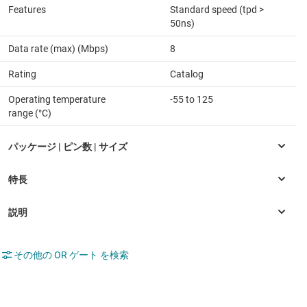
Features
Standard speed (tpd >
50ns)
Data rate (max) (Mbps)
8
Rating
Catalog
Operating temperature
-55 to 125
range (°C)
その他の OR ゲート を検索