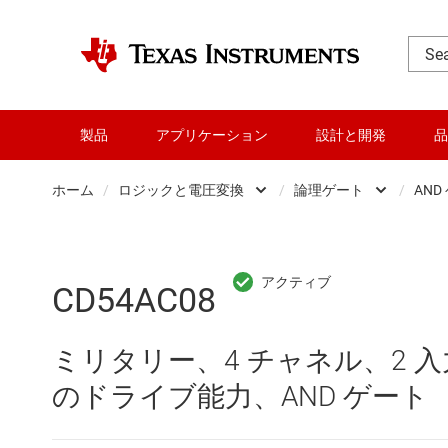
製品
アプリケーション
設計と開発
品
ホーム
/
ロジックと電圧変換
/
論理ゲート
/
AND
DLP 製品
Other log
RF とマイクロ波
バッファ
CD54AC08
アンプ
フリップ
ミリタリー、4 チャネル、2 入力、1
インターフェイス
専用ロジッ
のドライブ能力、AND ゲート
オーディオ、ハプティクス、および
構成可能