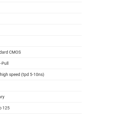
dard CMOS
-Pull
 high speed (tpd 5-10ns)
ary
to 125