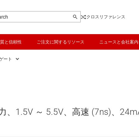
クロスリファレンス
質と信頼性
ご注文に関するリソース
ニュースと会社案内
 ゲート
ic
AND ゲート
データ コンバータ
、ドライバ、トランシーバ
NAND ゲート
バッテリ管理 IC
 フロップ、ラッチ、レジスタ
NOR ゲート
パワー マネージメント
.5V ～ 5.5V、高速 (7ns)、24m
ク IC
OR ゲート
マイコン (MCU) / プロセッサ
ピエゾ
なプログラマブル ロジック IC
XNOR (排他 NOR) ゲート
モータ ドライバ