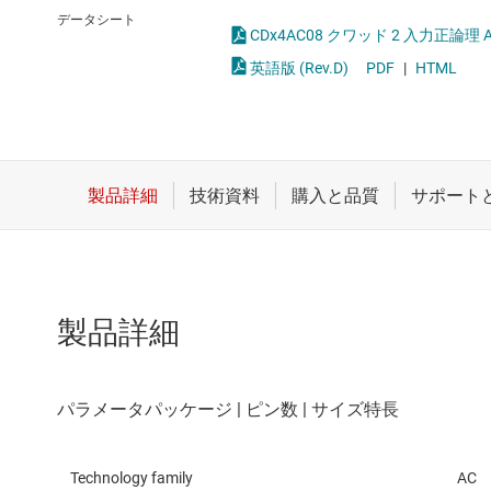
クロックとタイミング
論理ゲー
データシート
CDx4AC08 クワッド 2 入力正論理 
スイッチ/マルチプレクサ
電圧変換
英語版 (Rev.D)
PDF
|
HTML
センサ
ダイ / ウェハー サービス
製品詳細
Technology family
AC