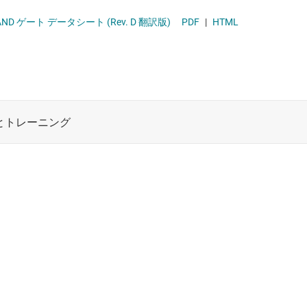
ト
XOR (排他 OR) ゲート
ロジックと電圧変換
AND ゲート データシート (Rev. D 翻訳版)
PDF
|
HTML
機能と電圧レベル シフタ
複合ゲート
ワイヤレス コネクティビティ
電圧変換ゲート
受動 (パッシブ) とディスクリート
絶縁