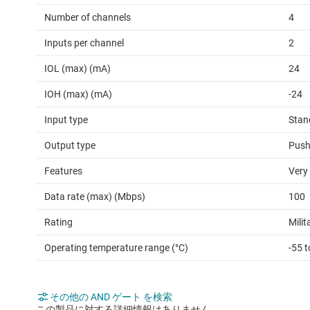
Number of channels
4
Inputs per channel
2
IOL (max) (mA)
24
IOH (max) (mA)
-24
Input type
Stan
Output type
Push
Features
Very
Data rate (max) (Mbps)
100
Rating
Milit
Operating temperature range (°C)
-55 
その他の AND ゲート を検索
この製品に対する詳細情報はありません。