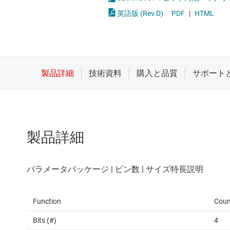
クロックとタイミング
論理ゲー
英語版 (Rev.D)
PDF
|
HTML
スイッチ/マルチプレクサ
電圧変換
センサ
ダイ / ウェハー サービス
製品詳細
Function
Coun
Bits (#)
4