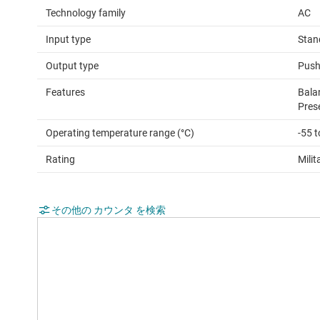
Technology family
AC
Input type
Stan
Output type
Push
Features
Bala
Pres
Operating temperature range (°C)
-55 
Rating
Milit
その他の カウンタ を検索