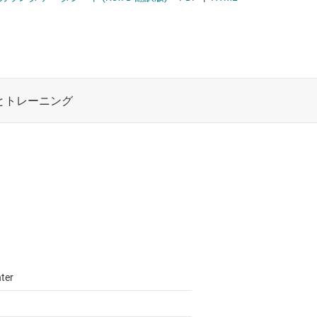
ト
ロジックと電圧変換
シフト レジスタ
機能と電圧レベル シフタ
ワイヤレス コネクティビティ
電圧変換型のフリップ フロップ
受動 (パッシブ) とディスクリート
絶縁
ter