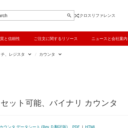
クロスリファレンス
質と信頼性
ご注文に関するリソース
ニュースと会社案内
ッチ、レジスタ
/
カウンタ
ic
データ コンバータ
D タイプ フリップ フロップ
、ドライバ、トランシーバ
バッテリ管理 IC
D タイプ ラッチ
 フロップ、ラッチ、レジスタ
パワー マネージメント
JK フリップ フロップ
セット可能、バイナリ カウンタ
ク IC
マイコン (MCU) / プロセッサ
その他のラッチ
ピエゾ
なプログラマブル ロジック IC
モータ ドライバ
カウンタ
カウンタ データシート (Rev. D 翻訳版)
PDF
|
HTML