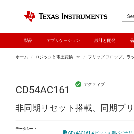
製品
アプリケーション
設計と開発
品
ホーム
/
ロジックと電圧変換
/
フリップ フロップ、ラ
DLP 製品
Other log
RF とマイクロ波
バッファ
CD54AC161
アンプ
フリップ
非同期リセット搭載、同期プリ
インターフェイス
専用ロジッ
オーディオ、ハプティクス、および
構成可能
データシート
CDx4AC161 4 ビット同期バイナリ 