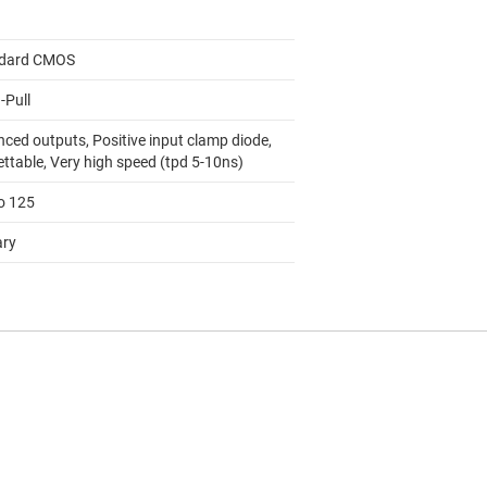
dard CMOS
-Pull
nced outputs, Positive input clamp diode,
ettable, Very high speed (tpd 5-10ns)
to 125
ary