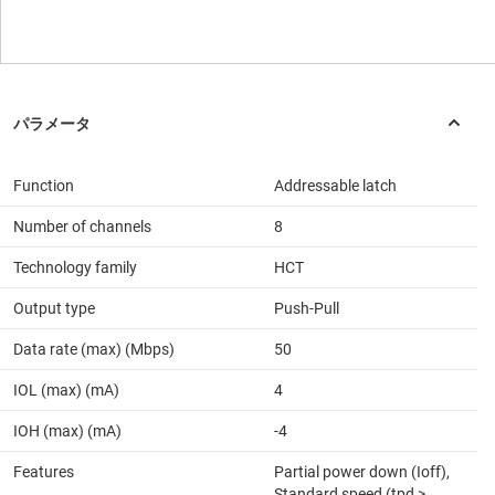
Function
Addressable latch
Number of channels
8
Technology family
HCT
Output type
Push-Pull
Data rate (max) (Mbps)
50
IOL (max) (mA)
4
IOH (max) (mA)
-4
Features
Partial power down (Ioff),
Standard speed (tpd >