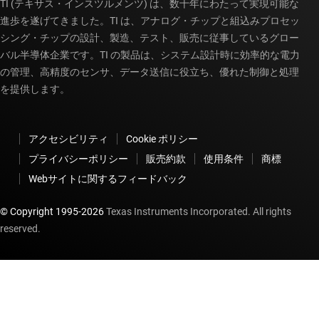
TI (テキサス・インスツルメンツ) は、数十年にわたって実現可能な
進歩を遂げてきました。TI は、アナログ・チップと組込みプロセッ
シング・チップの設計、製造、テスト、販売に従事しているグロー
バル半導体企業です。TI の製品は、システム設計時に効率的な電力
の管理、高精度のセンサ、データ送信に役立ち、優れた制御と処理
を提供します。
アクセシビリティ
Cookie ポリシー
プライバシーポリシー
販売約款
使用条件
商標
Webサイトに関するフィードバック
© Copyright 1995-
2026
Texas Instruments Incorporated. All rights
reserved.