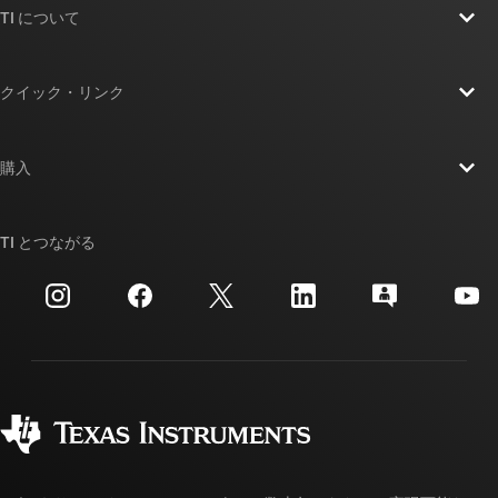
TI について
TI の概要
クイック・リンク
採用情報
お問い合わせ
ニュース
購入
TI E2E™ 設計サポート・フォーラム
ストーリー | チップ開発の舞台裏
TI API スイート
クロスリファレンス検索
TI とつながる
イベント
myTI 法人アカウント
カスタマー・サポート・センター
投資家向け情報
配送、お支払い、および税金
パッケージ
製造
ご注文に関する FAQ
品質と信頼性
コーポレート・シティズンシップ
販売特約店
myTI アカウントの FAQ