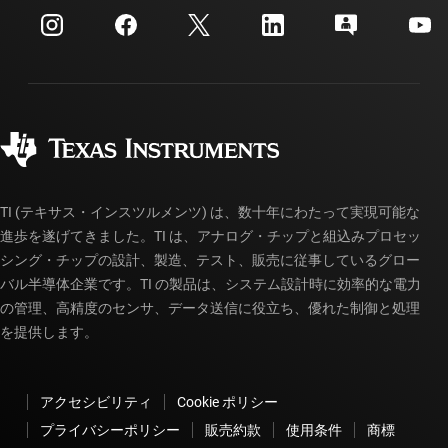
カスタマー・サポート・センター
投資家向け情報
配送、お支払い、および税金
パッケージ
製造
ご注文に関する FAQ
品質と信頼性
コーポレート・シティズンシップ
販売特約店
myTI アカウントの FAQ
TI (テキサス・インスツルメンツ) は、数十年にわたって実現可能な
進歩を遂げてきました。TI は、アナログ・チップと組込みプロセッ
シング・チップの設計、製造、テスト、販売に従事しているグロー
バル半導体企業です。TI の製品は、システム設計時に効率的な電力
の管理、高精度のセンサ、データ送信に役立ち、優れた制御と処理
を提供します。
アクセシビリティ
Cookie ポリシー
プライバシーポリシー
販売約款
使用条件
商標