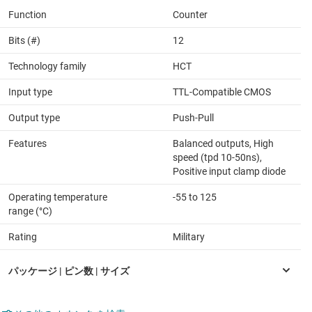
Function
Counter
Bits (#)
12
Technology family
HCT
Input type
TTL-Compatible CMOS
Output type
Push-Pull
Features
Balanced outputs, High
speed (tpd 10-50ns),
Positive input clamp diode
Operating temperature
-55 to 125
range (°C)
Rating
Military