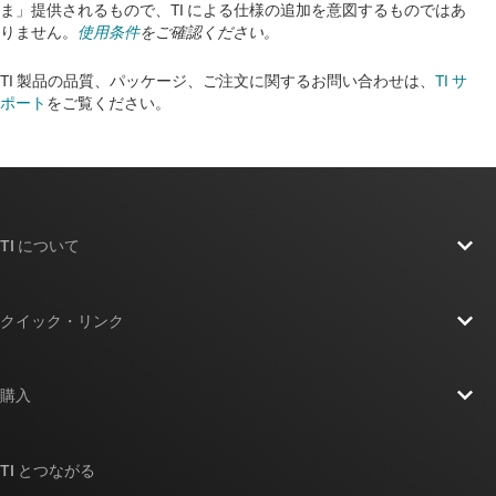
ま」提供されるもので、TI による仕様の追加を意図するものではあ
りません。
使用条件
をご確認ください。
TI 製品の品質、パッケージ、ご注文に関するお問い合わせは、
TI サ
ポート
をご覧ください。​​​​​​​​​​​​​​
TI について
TI の概要
クイック・リンク
採用情報
お問い合わせ
ニュース
購入
TI E2E™ 設計サポート・フォーラム
ストーリー | チップ開発の舞台裏
TI API スイート
クロスリファレンス検索
TI とつながる
イベント
myTI 法人アカウント