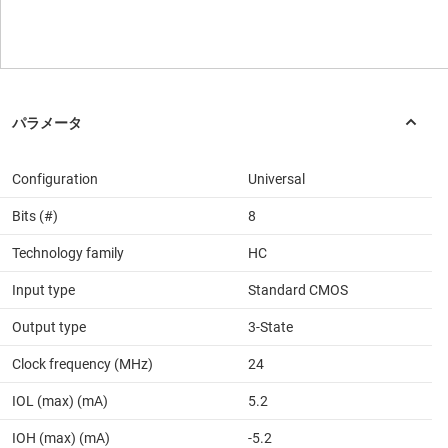
Configuration
Universal
Bits (#)
8
Technology family
HC
Input type
Standard CMOS
Output type
3-State
Clock frequency (MHz)
24
IOL (max) (mA)
5.2
IOH (max) (mA)
-5.2