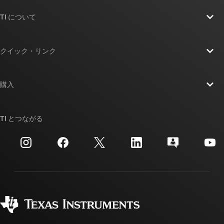
TI について
TI の概要
クイック・リンク
採用情報
お問い合わせ
ニュース
購入
TI E2E™ 設計サポート・フォーラム
ストーリー | チップ開発の舞台裏
TI API スイート
クロスリファレンス検索
TI とつながる
イベント
myTI 法人アカウント
カスタマー・サポート・センター
投資家向け情報
配送、お支払い、および税金
パッケージ
製造
ご注文に関する FAQ
品質と信頼性
コーポレート・シティズンシップ
販売特約店
myTI アカウントの FAQ