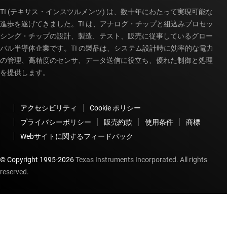
TI (テキサス・インスツルメンツ) は、数十年にわたって実現可能な
進歩を遂げてきました。TI は、アナログ・チップと組込みプロセッ
シング・チップの設計、製造、テスト、販売に従事しているグロー
バル半導体企業です。TI の製品は、システム設計時に効率的な電力
の管理、高精度のセンサ、データ送信に役立ち、優れた制御と処理
を提供します。
アクセシビリティ
Cookie ポリシー
プライバシーポリシー
販売約款
使用条件
商標
Webサイトに関するフィードバック
© Copyright 1995-
2026
Texas Instruments Incorporated. All rights
reserved.