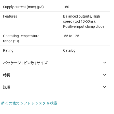
Supply current (max) (µA)
160
Features
Balanced outputs, High
speed (tpd 10-50ns),
Positive input clamp diode
Operating temperature
-55 to 125
range (°C)
Rating
Catalog
その他の シフト レジスタ を検索