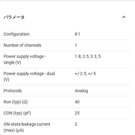
Configuration
8:1
Number of channels
1
Power supply voltage -
1.8, 2.5, 3.3, 5
single (V)
Power supply voltage - dual
+/-2.5, +/-5
(V)
Protocols
Analog
Ron (typ) (Ω)
40
CON (typ) (pF)
25
ON-state leakage current
2
(max) (µA)