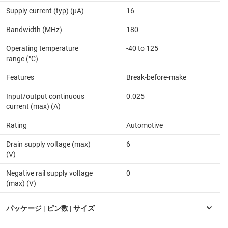
Supply current (typ) (µA)
16
Bandwidth (MHz)
180
Operating temperature
-40 to 125
range (°C)
Features
Break-before-make
Input/output continuous
0.025
current (max) (A)
Rating
Automotive
Drain supply voltage (max)
6
(V)
Negative rail supply voltage
0
(max) (V)