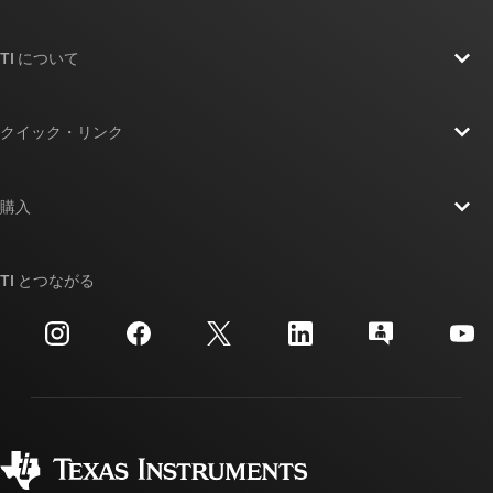
TI について
TI の概要
クイック・リンク
採用情報
お問い合わせ
ニュース
購入
TI E2E™ 設計サポート・フォーラム
ストーリー | チップ開発の舞台裏
TI API スイート
クロスリファレンス検索
TI とつながる
イベント
myTI 法人アカウント
カスタマー・サポート・センター
投資家向け情報
配送、お支払い、および税金
パッケージ
製造
ご注文に関する FAQ
品質と信頼性
コーポレート・シティズンシップ
販売特約店
myTI アカウントの FAQ