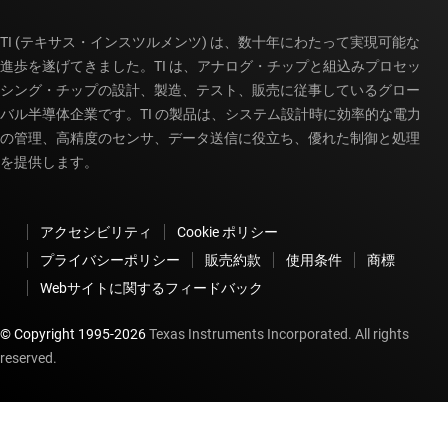
TI (テキサス・インスツルメンツ) は、数十年にわたって実現可能な
進歩を遂げてきました。TI は、アナログ・チップと組込みプロセッ
シング・チップの設計、製造、テスト、販売に従事しているグロー
バル半導体企業です。TI の製品は、システム設計時に効率的な電力
の管理、高精度のセンサ、データ送信に役立ち、優れた制御と処理
を提供します。
アクセシビリティ
Cookie ポリシー
プライバシーポリシー
販売約款
使用条件
商標
Webサイトに関するフィードバック
© Copyright 1995-
2026
Texas Instruments Incorporated. All rights
reserved.