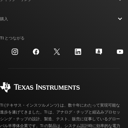
採用情報
お問い合わせ
ニュース
購入
TI E2E™ 設計サポート・フォーラム
ストーリー | チップ開発の舞台裏
TI API スイート
クロスリファレンス検索
TI とつながる
イベント
myTI 法人アカウント
カスタマー・サポート・センター
投資家向け情報
配送、お支払い、および税金
パッケージ
製造
ご注文に関する FAQ
品質と信頼性
コーポレート・シティズンシップ
販売特約店
myTI アカウントの FAQ
TI (テキサス・インスツルメンツ) は、数十年にわたって実現可能な
進歩を遂げてきました。TI は、アナログ・チップと組込みプロセッ
シング・チップの設計、製造、テスト、販売に従事しているグロー
バル半導体企業です。TI の製品は、システム設計時に効率的な電力