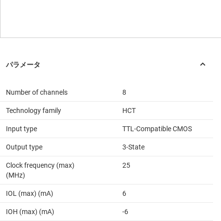
Number of channels
8
Technology family
HCT
Input type
TTL-Compatible CMOS
Output type
3-State
Clock frequency (max)
25
(MHz)
IOL (max) (mA)
6
IOH (max) (mA)
-6