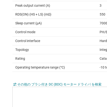
Peak output current (A)
3
RDS(ON) (HS + LS) (mΩ)
550
Sleep current (µA)
700
Control mode
PH/
Control interface
Hard
Topology
Inte
Rating
Cata
Operating temperature range (°C)
-10 t
その他の ブラシ付き DC (BDC) モーター ドライバ を検索