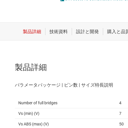
クロックとタイミング
ブラシ付き D
スイッチ/マルチプレクサ
光ディスク 
センサ
ダイ / ウェハー サービス
製品詳細
Number of full bridges
4
Vs (min) (V)
7
Vs ABS (max) (V)
50