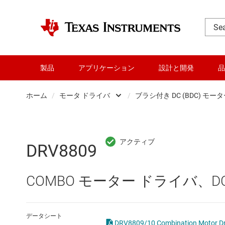
製品
アプリケーション
設計と開発
品
ホーム
/
モータ ドライバ
/
ブラシ付き DC (BDC) モー
DLP 製品
Gallium nitri
RF とマイクロ波
Other motor 
DRV8809
アンプ
ステッパ モ
COMBO モーター ドライバ、D
インターフェイス
ソレノイド 
オーディオ、ハプティクス、および
ブラシレス D
データシート
DRV8809/10 Combination Motor D