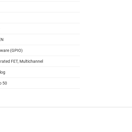
0
EN
ware (GPIO)
grated FET, Multichannel
log
o 50