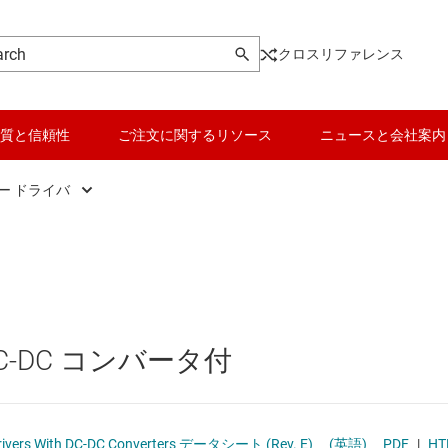
クロスリファレンス
質と信頼性
ご注文に関するリソース
ニュースと会社案内
ター ドライバ
de (GaN) motor drivers
データ コンバータ
drivers
バッテリ管理 IC
ーター ドライバ
パワー マネージメント
C-DC コンバータ付
ドライバ
マイコン (MCU) / プロセッサ
ピエゾ
C (BLDC) モーター ドライバ
モータ ドライバ
rivers With DC-DC Converters データシート (Rev. E)
(英語)
PDF
|
HT