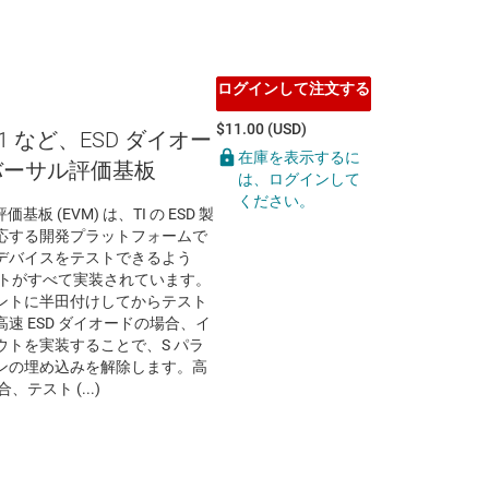
ログインして注文する
$11.00 (USD)
201 など、ESD ダイオー
在庫を表示するに
バーサル評価基板
は、ログインして
ください。
基板 (EVM) は、TI の ESD 製
応する開発プラットフォームで
デバイスをテストできるよう
リントがすべて実装されています。
ントに半田付けしてからテスト
速 ESD ダイオードの場合、イ
トを実装することで、S パラ
ンの埋め込みを解除します。高
テスト (...)