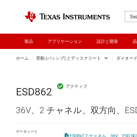
製品
アプリケーション
設計と開発
品
ホーム
/
受動 (パッシブ) とディスクリート
/
ダイオー
DLP 製品
RF とマイクロ波
ESD862
アンプ
36V、2 チャネル、双方向、ES
インターフェイス
オーディオ、ハプティクス、および
データシート
ESD8x2 2-チャネル、36V、ESD 