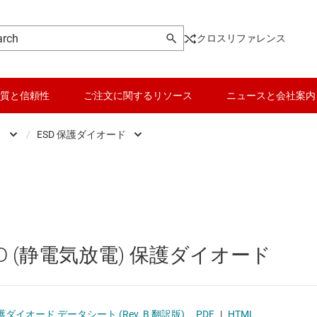
クロスリファレンス
質と信頼性
ご注文に関するリソース
ニュースと会社案内
ド
/
ESD 保護ダイオード
ダイオード
データ コンバータ
ESD 保護ダイオード
トランジスタ
バッテリ管理 IC
TVS ダイオード
マッチング済み薄膜抵抗
パワー マネージメント
ツェナー ダイオード
D (静電気放電) 保護ダイオード
マイコン (MCU) / プロセッサ
ピエゾ
モータ ドライバ
保護ダイオード データシート (Rev. B 翻訳版)
PDF
|
HTML