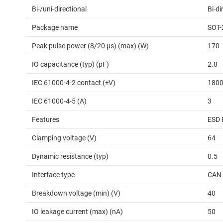
Bi-/uni-directional
Bi-di
Package name
SOT-
Peak pulse power (8/20 μs) (max) (W)
170
IO capacitance (typ) (pF)
2.8
IEC 61000-4-2 contact (±V)
180
IEC 61000-4-5 (A)
3
Features
ESD 
Clamping voltage (V)
64
Dynamic resistance (typ)
0.5
Interface type
CAN-
Breakdown voltage (min) (V)
40
IO leakage current (max) (nA)
50