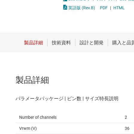
クロックとタイミング
英語版 (Rev.B)
PDF
|
HTML
スイッチ/マルチプレクサ
センサ
ダイ / ウェハー サービス
製品詳細
Number of channels
2
Vrwm (V)
36