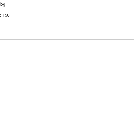
log
to 150