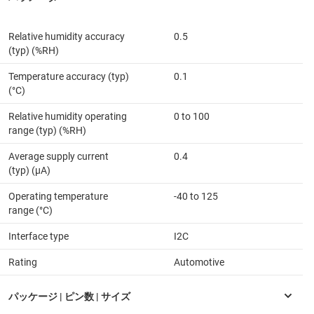
Relative humidity accuracy
0.5
(typ) (%RH)
Temperature accuracy (typ)
0.1
(°C)
Relative humidity operating
0 to 100
range (typ) (%RH)
Average supply current
0.4
(typ) (µA)
Operating temperature
-40 to 125
range (°C)
Interface type
I2C
Rating
Automotive