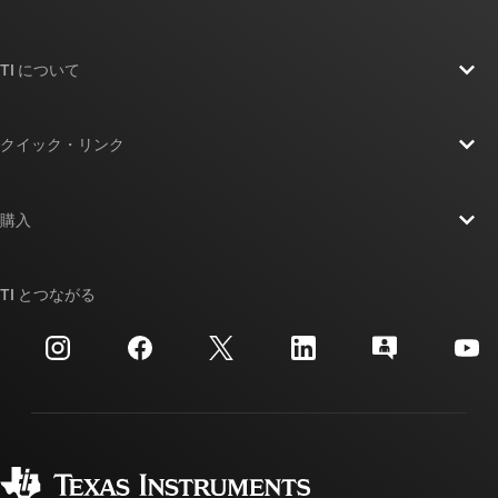
TI について
TI の概要
クイック・リンク
採用情報
お問い合わせ
ニュース
購入
TI E2E™ 設計サポート・フォーラム
ストーリー | チップ開発の舞台裏
TI API スイート
クロスリファレンス検索
TI とつながる
イベント
myTI 法人アカウント
カスタマー・サポート・センター
投資家向け情報
配送、お支払い、および税金
パッケージ
製造
ご注文に関する FAQ
品質と信頼性
コーポレート・シティズンシップ
販売特約店
myTI アカウントの FAQ