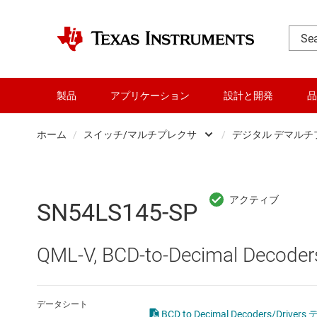
製品
アプリケーション
設計と開発
品
ホーム
/
スイッチ/マルチプレクサ
/
デジタル デマルチプ
DLP 製品
Oth
RF とマイクロ波
ア
SN54LS145-SP
アンプ
デ
QML-V, BCD-to-Decimal Decoders
インターフェイス
デ
オーディオ、ハプティクス、および
データシート
BCD to Decimal Decoders/Driver