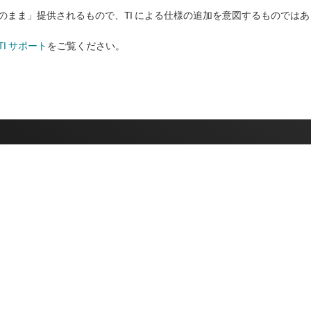
状のまま」提供されるもので、TI による仕様の追加を意図するものでは
TI サポート
をご覧ください。​​​​​​​​​​​​​​
購入
TI とつなが
TI API スイート
計サポート・フォーラ
myTI 法人アカウント
配送、お支払い、および税金
ンス検索
ご注文に関する FAQ
ポート・センター