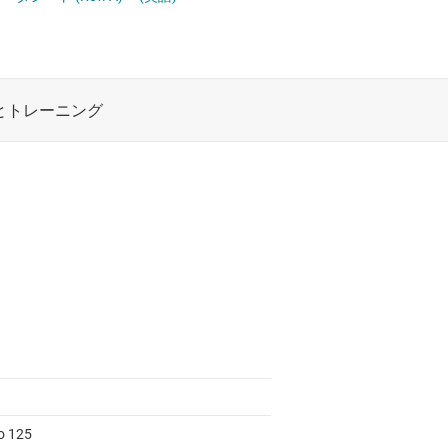
ロジックと電圧変換
ワイヤレス コネクティビティ
受動 (パッシブ) とディスクリート
絶縁
to 125