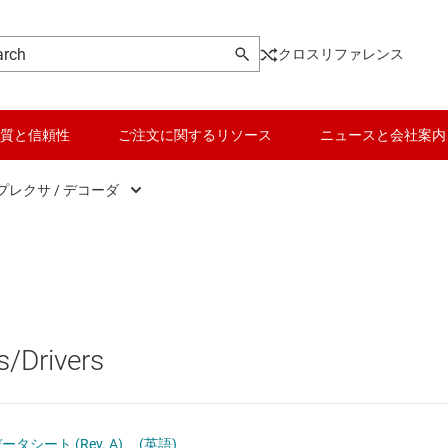
クロスリファレンス
質と信頼性
ご注文に関するリソース
ニュースと会社案内
レクサ / デコーダ
er switches and multiplexers
データ コンバータ
ナログ スイッチ / マルチプレクサ
バッテリ管理 IC
ジタル デマルチプレクサ / デコーダ
パワー マネージメント
/Drivers
ジタル マルチプレクサ / エンコーダ
マイコン (MCU) / プロセッサ
ピエゾ
モータ ドライバ
s データシート (Rev. A)
(英語)