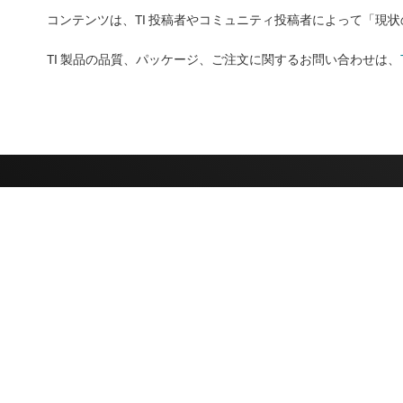
コンテンツは、TI 投稿者やコミュニティ投稿者によって「現
TI 製品の品質、パッケージ、ご注文に関するお問い合わせは、
TI について
クイック・リンク
TI の概要
お問い合わせ
採用情報
TI E2E™ 設
ム
ニュース
クロスリファレ
ストーリー | チップ開発の舞台裏
カスタマー・サ