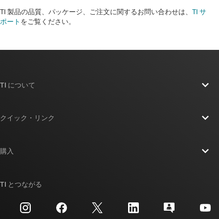
TI 製品の品質、パッケージ、ご注文に関するお問い合わせは、
TI サ
ポート
をご覧ください。​​​​​​​​​​​​​​
TI について
TI の概要
クイック・リンク
採用情報
お問い合わせ
ニュース
購入
TI E2E™ 設計サポート・フォーラム
ストーリー | チップ開発の舞台裏
TI API スイート
クロスリファレンス検索
TI とつながる
イベント
myTI 法人アカウント
カスタマー・サポート・センター
投資家向け情報
配送、お支払い、および税金