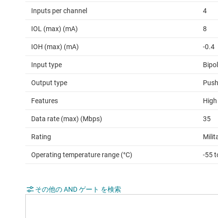
Inputs per channel
4
IOL (max) (mA)
8
IOH (max) (mA)
-0.4
Input type
Bipo
Output type
Push
Features
High
Data rate (max) (Mbps)
35
Rating
Milit
Operating temperature range (°C)
-55 
その他の AND ゲート を検索