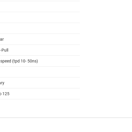
lar
-Pull
 speed (tpd 10- 50ns)
ary
to 125