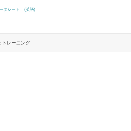
ト
XOR (排他 OR) ゲート
ロジックと電圧変換
es データシート
(英語)
機能と電圧レベル シフタ
複合ゲート
ワイヤレス コネクティビティ
電圧変換ゲート
受動 (パッシブ) とディスクリート
絶縁