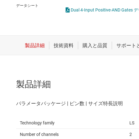
クロックとタイミング
論理ゲー
データシート
Dual 4-Input Positive-AND Gat
スイッチ/マルチプレクサ
電圧変換
センサ
ダイ / ウェハー サービス
製品詳細
Technology family
LS
Number of channels
2