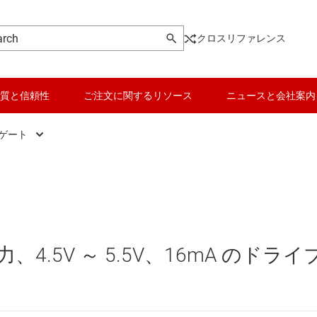
クロスリファレンス
質と信頼性
ご注文に関するリソース
ニュースと会社案内
 ゲート
ic
AND ゲート
データ コンバータ
、ドライバ、トランシーバ
NAND ゲート
バッテリ管理 IC
 フロップ、ラッチ、レジスタ
NOR ゲート
パワー マネージメント
4.5V ～ 5.5V、16mA のドライ
ク IC
OR ゲート
マイコン (MCU) / プロセッサ
ピエゾ
なプログラマブル ロジック IC
XNOR (排他 NOR) ゲート
モータ ドライバ