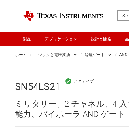
製品
アプリケーション
設計と開発
品
ホーム
/
ロジックと電圧変換
/
論理ゲート
/
AND
DLP 製品
Other log
RF とマイクロ波
バッファ
SN54LS21
アンプ
フリップ
ミリタリー、2 チャネル、4 入力、
インターフェイス
専用ロジッ
能力、バイポーラ AND ゲート
オーディオ、ハプティクス、および
構成可能