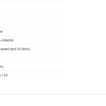
lar
-collector
 speed (tpd 10-50ns)
ary
to 125