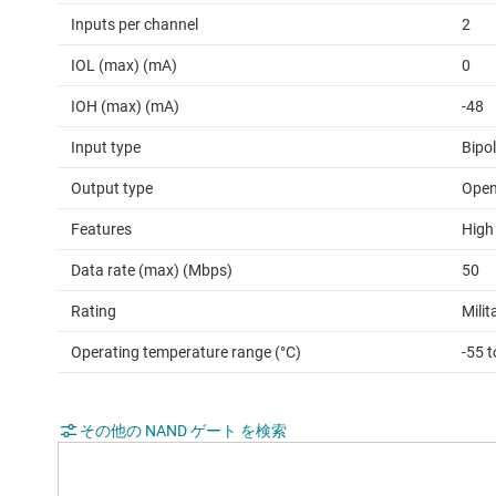
Inputs per channel
2
IOL (max) (mA)
0
IOH (max) (mA)
-48
Input type
Bipo
Output type
Open
Features
High
Data rate (max) (Mbps)
50
Rating
Milit
Operating temperature range (°C)
-55 
その他の NAND ゲート を検索