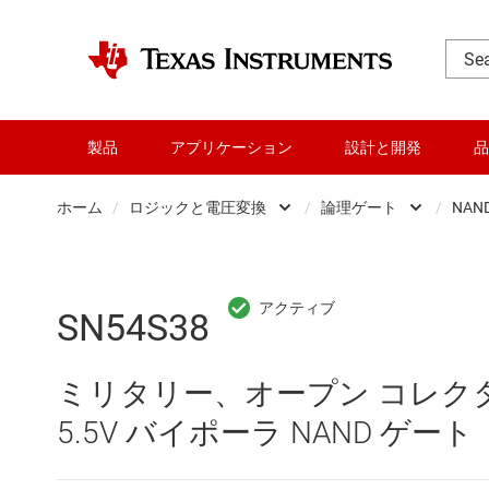
製品
アプリケーション
設計と開発
品
ホーム
/
ロジックと電圧変換
/
論理ゲート
/
NAN
DLP 製品
Other log
RF とマイクロ波
バッファ
SN54S38
アンプ
フリップ
ミリタリー、オープン コレクタ出
インターフェイス
専用ロジッ
5.5V バイポーラ NAND ゲート
オーディオ、ハプティクス、および
構成可能