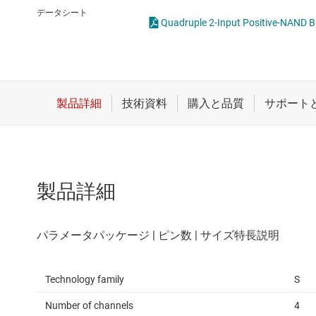
クロックとタイミング
論理ゲー
データシート
Quadruple 2-Input Positive-NAN
スイッチ/マルチプレクサ
電圧変換
センサ
ダイ / ウェハー サービス
製品詳細
Technology family
S
Number of channels
4