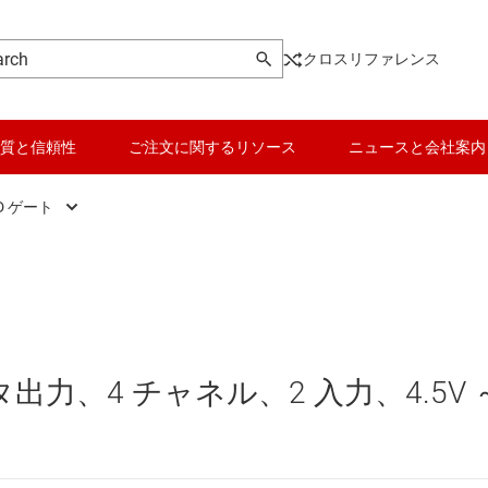
クロスリファレンス
質と信頼性
ご注文に関するリソース
ニュースと会社案内
D ゲート
ic
AND ゲート
データ コンバータ
、ドライバ、トランシーバ
NAND ゲート
バッテリ管理 IC
 フロップ、ラッチ、レジスタ
NOR ゲート
パワー マネージメント
力、4 チャネル、2 入力、4.5V 
ク IC
OR ゲート
マイコン (MCU) / プロセッサ
ピエゾ
なプログラマブル ロジック IC
XNOR (排他 NOR) ゲート
モータ ドライバ