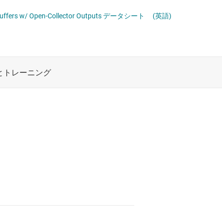
ト
XOR (排他 OR) ゲート
ロジックと電圧変換
D Buffers w/ Open-Collector Outputs データシート
(英語)
機能と電圧レベル シフタ
複合ゲート
ワイヤレス コネクティビティ
電圧変換ゲート
受動 (パッシブ) とディスクリート
絶縁