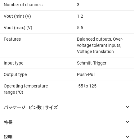
Number of channels
3
Vout (min) (V)
1.2
Vout (max) (V)
5.5
Features
Balanced outputs, Over-
voltage tolerant inputs,
Voltage translation
Input type
Schmitt-Trigger
Output type
Push-Pull
Operating temperature
-55 to 125
range (°C)