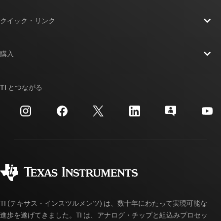
TI の概要
クイック・リンク
採用情報
お問い合わせ
ニュース
購入
TI E2E™ 設計サポート・フォーラム
ストーリー | チップ開発の舞台裏
TI API スイート
クロスリファレンス検索
TI とつながる
イベント
myTI 法人アカウント
カスタマー・サポート・センター
投資家向け情報
配送、お支払い、および税金
パッケージ
製造
ご注文に関する FAQ
品質と信頼性
コーポレート・シティズンシップ
販売特約店
myTI アカウントの FAQ
TI (テキサス・インスツルメンツ) は、数十年にわたって実現可能な
進歩を遂げてきました。TI は、アナログ・チップと組込みプロセッ