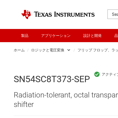
製品
アプリケーション
設計と開発
品
ホーム
/
ロジックと電圧変換
/
フリップ フロップ、ラ
DLP 製品
Other log
RF とマイクロ波
バッファ
SN54SC8T373-SEP
アンプ
フリップ
Radiation-tolerant, octal transpar
インターフェイス
専用ロジッ
shifter
オーディオ、ハプティクス、および
構成可能