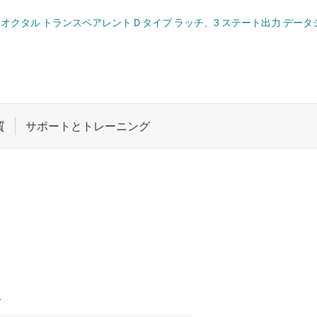
ト
ロジックと電圧変換
シフト レジスタ
SN54SC8T373-SEP 耐放射線特性、オクタル トランスペアレント D タイプ ラッチ、3 ステート
機能と電圧レベル シフタ
ワイヤレス コネクティビティ
電圧変換型のフリップ フロップ
受動 (パッシブ) とディスクリート
絶縁
T