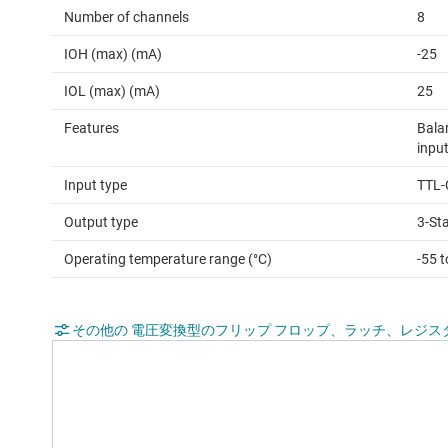
Number of channels
8
IOH (max) (mA)
-25
IOL (max) (mA)
25
Features
Bala
input
Input type
TTL-
Output type
3-St
Operating temperature range (°C)
-55 
その他の 電圧変換型のフリップ フロップ、ラッチ、レジス