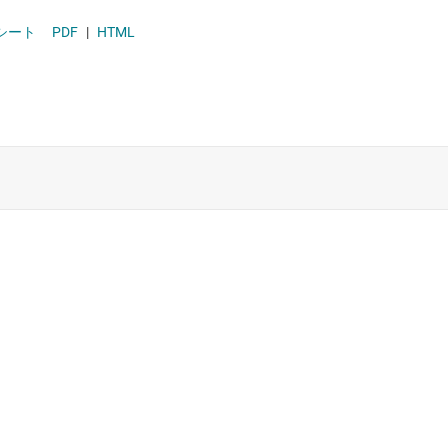
出力 データシート
PDF
|
HTML
、ラッチ、レジスタ