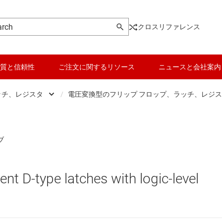
クロスリファレンス
質と信頼性
ご注文に関するリソース
ニュースと会社案内
ッチ、レジスタ
/
電圧変換型のフリップ フロップ、ラッチ、レジ
ic
データ コンバータ
D タイプ フリップ フロップ
、ドライバ、トランシーバ
バッテリ管理 IC
D タイプ ラッチ
 フロップ、ラッチ、レジスタ
パワー マネージメント
JK フリップ フロップ
ent D-type latches with logic-level
ク IC
マイコン (MCU) / プロセッサ
その他のラッチ
ピエゾ
なプログラマブル ロジック IC
モータ ドライバ
カウンタ