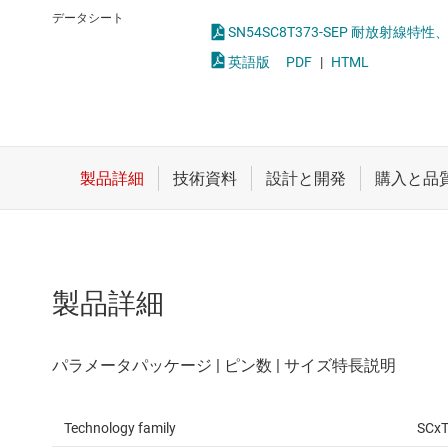
クロックとタイミング
論理ゲー
データシート
スイッチ/マルチプレクサ
電圧変換
英語版
PDF
|
HTML
センサ
ダイ / ウェハー サービス
製品詳細
Technology family
SCx