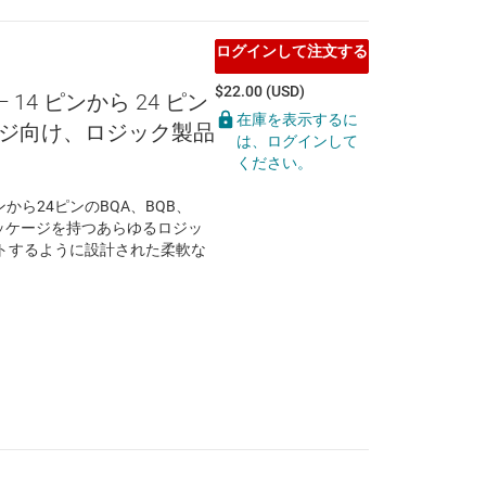
ログインして注文する
$22.00 (USD)
— 14 ピンから 24 ピン
在庫を表示するに
ジ向け、ロジック製品
は、ログインして
ください。
14ピンから24ピンのBQA、BQB、
Lパッケージを持つあらゆるロジッ
トするように設計された柔軟な