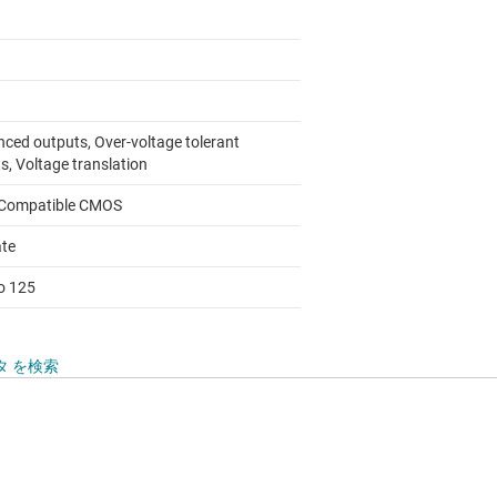
nced outputs, Over-voltage tolerant
s, Voltage translation
Compatible CMOS
ate
to 125
タ を検索