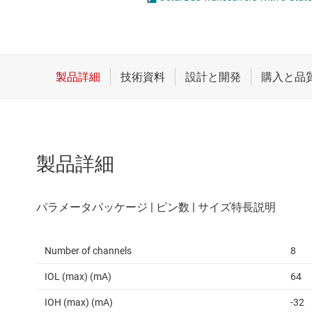
クロックとタイミング
論理ゲー
スイッチ/マルチプレクサ
電圧変換
センサ
ダイ / ウェハー サービス
製品詳細
Number of channels
8
IOL (max) (mA)
64
IOH (max) (mA)
-32