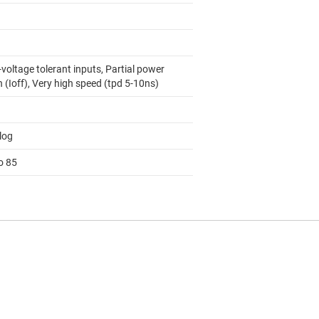
voltage tolerant inputs, Partial power
(Ioff), Very high speed (tpd 5-10ns)
log
o 85