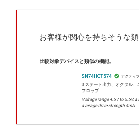
お客様が関心を持ちそうな類
比較対象デバイスと類似の機能。
SN74HCT574
3 ステート出力、オクタル、エ
フロップ
Voltage range 4.5V to 5.5V, a
average drive strength 4mA