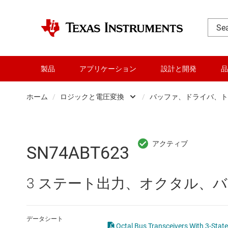
製品
アプリケーション
設計と開発
品
ホーム
/
ロジックと電圧変換
/
バッファ、ドライバ、ト
DLP 製品
Other log
RF とマイクロ波
バッファ
SN74ABT623
アンプ
フリップ
3 ステート出力、オクタル、バ
インターフェイス
専用ロジッ
オーディオ、ハプティクス、および
構成可能
データシート
Octal Bus Transceivers With 3-S