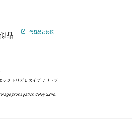
代替品と比較
似品
ッジ トリガ D タイプ フリップ
verage propagation delay 22ns,