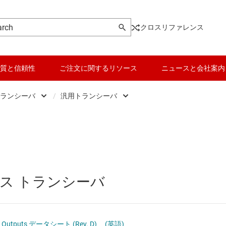
クロスリファレンス
質と信頼性
ご注文に関するリソース
ニュースと会社案内
ランシーバ
/
汎用トランシーバ
ic
データ コンバータ
反転バッファとドライバ
、ドライバ、トランシーバ
バッテリ管理 IC
汎用トランシーバ
 フロップ、ラッチ、レジスタ
パワー マネージメント
非反転バッファとドライバ
ス トランシーバ
ク IC
マイコン (MCU) / プロセッサ
ピエゾ
なプログラマブル ロジック IC
モータ ドライバ
tate Outputs データシート (Rev. D)
(英語)