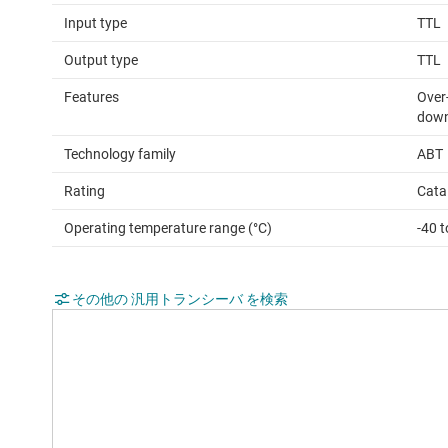
Input type
TTL
Output type
TTL
Features
Over-
down 
Technology family
ABT
Rating
Cata
Operating temperature range (°C)
-40 t
その他の 汎用トランシーバ を検索