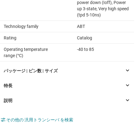
power down (Ioff), Power
up 3-state, Very high speed
(tpd 5-10ns)
Technology family
ABT
Rating
Catalog
Operating temperature
-40 to 85
range (°C)
その他の 汎用トランシーバ を検索