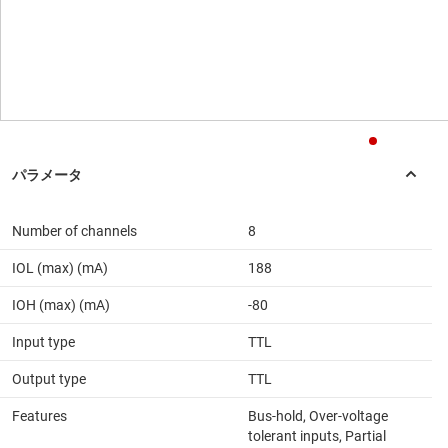
Number of channels
8
IOL (max) (mA)
188
IOH (max) (mA)
-80
Input type
TTL
Output type
TTL
Features
Bus-hold, Over-voltage
tolerant inputs, Partial