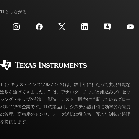
ストーリー | チップ開発の舞台裏
TI API スイート
クロスリファレンス検索
TI とつながる
イベント
myTI 法人アカウント
カスタマー・サポート・センター
投資家向け情報
配送、お支払い、および税金
パッケージ
製造
ご注文に関する FAQ
品質と信頼性
コーポレート・シティズンシップ
販売特約店
myTI アカウントの FAQ
TI (テキサス・インスツルメンツ) は、数十年にわたって実現可能な
進歩を遂げてきました。TI は、アナログ・チップと組込みプロセッ
シング・チップの設計、製造、テスト、販売に従事しているグロー
バル半導体企業です。TI の製品は、システム設計時に効率的な電力
の管理、高精度のセンサ、データ送信に役立ち、優れた制御と処理
を提供します。