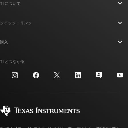
TI について
TI の概要
クイック・リンク
採用情報
お問い合わせ
ニュース
購入
TI E2E™ 設計サポート・フォーラム
ストーリー | チップ開発の舞台裏
TI API スイート
クロスリファレンス検索
TI とつながる
イベント
myTI 法人アカウント
カスタマー・サポート・センター
投資家向け情報
配送、お支払い、および税金
パッケージ
製造
ご注文に関する FAQ
品質と信頼性
コーポレート・シティズンシップ
販売特約店
myTI アカウントの FAQ