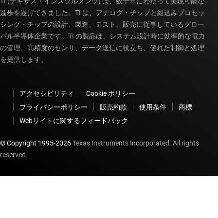
TI (テキサス・インスツルメンツ) は、数十年にわたって実現可能な
進歩を遂げてきました。TI は、アナログ・チップと組込みプロセッ
シング・チップの設計、製造、テスト、販売に従事しているグロー
バル半導体企業です。TI の製品は、システム設計時に効率的な電力
の管理、高精度のセンサ、データ送信に役立ち、優れた制御と処理
を提供します。
アクセシビリティ
Cookie ポリシー
プライバシーポリシー
販売約款
使用条件
商標
Webサイトに関するフィードバック
© Copyright 1995-
2026
Texas Instruments Incorporated. All rights
reserved.