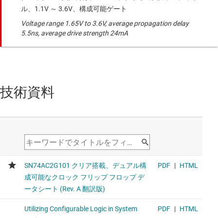
ル、1.1V ～ 3.6V、構成可能ゲート
Voltage range 1.65V to 3.6V, average propagation delay
5.5ns, average drive strength 24mA
技術資料