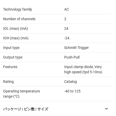
Technology family
AC
Number of channels
2
IOL (max) (mA)
24
IOH (max) (mA)
-24
Input type
Schmitt-Trigger
Output type
Push-Pull
Features
Input clamp diode, Very
high speed (tpd 5-10ns)
Rating
Catalog
Operating temperature
-40 to 125
range (°C)