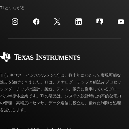
ストーリー | チップ開発の舞台裏
TI API スイート
クロスリファレンス検索
TI とつながる
イベント
myTI 法人アカウント
カスタマー・サポート・センター
投資家向け情報
配送、お支払い、および税金
パッケージ
製造
ご注文に関する FAQ
品質と信頼性
コーポレート・シティズンシップ
販売特約店
myTI アカウントの FAQ
TI (テキサス・インスツルメンツ) は、数十年にわたって実現可能な
進歩を遂げてきました。TI は、アナログ・チップと組込みプロセッ
シング・チップの設計、製造、テスト、販売に従事しているグロー
バル半導体企業です。TI の製品は、システム設計時に効率的な電力
の管理、高精度のセンサ、データ送信に役立ち、優れた制御と処理
を提供します。