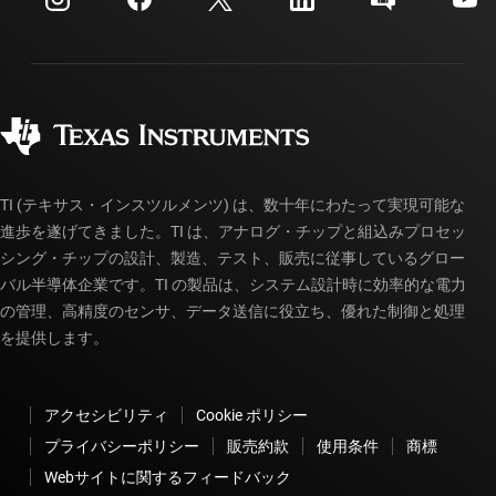
投資家向け情報
配送、お支払い、および税金
パッケージ
製造
ご注文に関する FAQ
品質と信頼性
コーポレート・シティズンシップ
販売特約店
myTI アカウントの FAQ
TI (テキサス・インスツルメンツ) は、数十年にわたって実現可能な
進歩を遂げてきました。TI は、アナログ・チップと組込みプロセッ
シング・チップの設計、製造、テスト、販売に従事しているグロー
バル半導体企業です。TI の製品は、システム設計時に効率的な電力
の管理、高精度のセンサ、データ送信に役立ち、優れた制御と処理
を提供します。
アクセシビリティ
Cookie ポリシー
プライバシーポリシー
販売約款
使用条件
商標
Webサイトに関するフィードバック