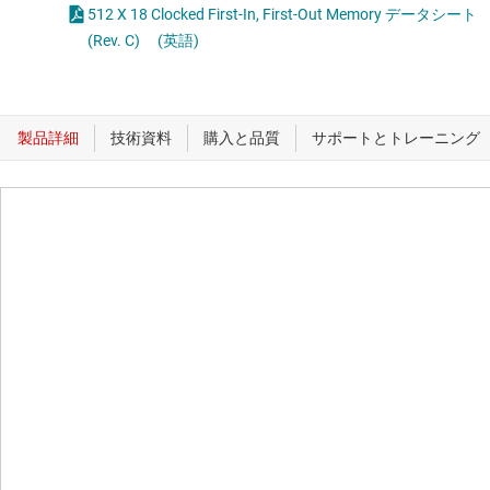
512 X 18 Clocked First-In, First-Out Memory データシート
(Rev. C)
(英語)