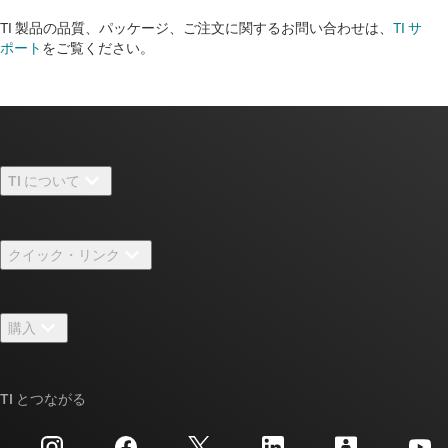
TI 製品の品質、パッケージ、ご注文に関するお問い合わせは、
TI サ
ポート
をご覧ください。​​​​​​​​​​​​​​
TI について
TI の概要
クイック・リンク
採用情報
お問い合わせ
ニュース
購入
TI E2E™ 設計サポート・フォーラム
ストーリー | チップ開発の舞台裏
TI API スイート
クロスリファレンス検索
TI とつながる
イベント
myTI 法人アカウント
カスタマー・サポート・センター