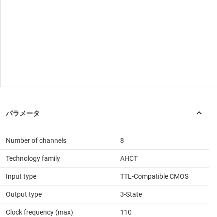
Number of channels
8
Technology family
AHCT
Input type
TTL-Compatible CMOS
Output type
3-State
Clock frequency (max)
110