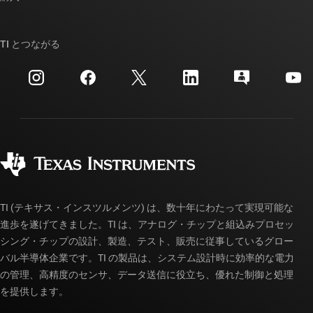
TI E2E™ 設計サポート・フォーラム
ストーリー | チップ開発の舞台裏
TI API スイート
クロスリファレンス検索
TI とつながる
イベント
myTI 法人アカウント
カスタマー・サポート・センター
投資家向け情報
配送、お支払い、および税金
パッケージ
製造
ご注文に関する FAQ
品質と信頼性
コーポレート・シティズンシップ
販売特約店
myTI アカウントの FAQ
TI (テキサス・インスツルメンツ) は、数十年にわたって実現可能な
進歩を遂げてきました。TI は、アナログ・チップと組込みプロセッ
シング・チップの設計、製造、テスト、販売に従事しているグロー
バル半導体企業です。TI の製品は、システム設計時に効率的な電力
の管理、高精度のセンサ、データ送信に役立ち、優れた制御と処理
を提供します。