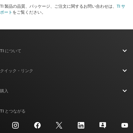
TI 製品の品質、パッケージ、ご注文に関するお問い合わせは、
TI サ
ポート
をご覧ください。​​​​​​​​​​​​​​
TI について
TI の概要
クイック・リンク
採用情報
お問い合わせ
ニュース
購入
TI E2E™ 設計サポート・フォーラム
ストーリー | チップ開発の舞台裏
TI API スイート
クロスリファレンス検索
TI とつながる
イベント
myTI 法人アカウント
カスタマー・サポート・センター
投資家向け情報
配送、お支払い、および税金