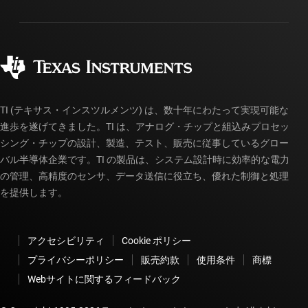
パッケージ
製造
ご注文に関する FAQ
品質と信頼性
コーポレート・シティズンシップ
販売特約店
myTI アカウントの FAQ
TI (テキサス・インスツルメンツ) は、数十年にわたって実現可能な
進歩を遂げてきました。TI は、アナログ・チップと組込みプロセッ
シング・チップの設計、製造、テスト、販売に従事しているグロー
バル半導体企業です。TI の製品は、システム設計時に効率的な電力
の管理、高精度のセンサ、データ送信に役立ち、優れた制御と処理
を提供します。
アクセシビリティ
Cookie ポリシー
プライバシーポリシー
販売約款
使用条件
商標
Webサイトに関するフィードバック