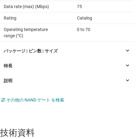
Data rate (max) (Mbps)
75
Rating
Catalog
Operating temperature
0 to 70
range (°C)
その他の NAND ゲート を検索
技術資料