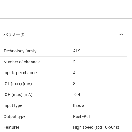
Technology family
ALS
Number of channels
2
Inputs per channel
4
IOL (max) (mA)
8
IOH (max) (mA)
-0.4
Input type
Bipolar
Output type
Push-Pull
Features
High speed (tpd 10-50ns)