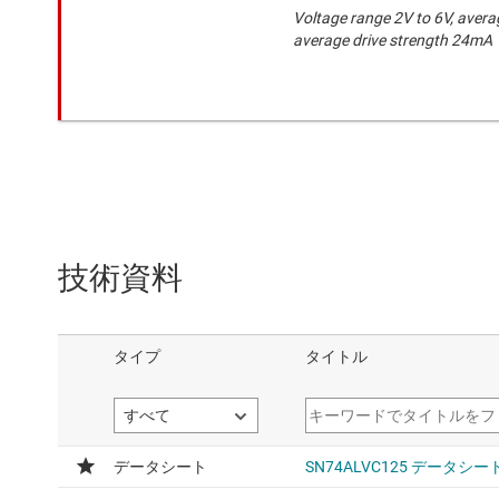
Voltage range 2V to 6V, avera
average drive strength 24mA
技術資料