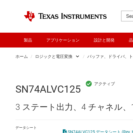
製品
アプリケーション
設計と開発
品
ホーム
/
ロジックと電圧変換
/
バッファ、ドライバ、ト
DLP 製品
Other log
RF とマイクロ波
バッファ
SN74ALVC125
アンプ
フリップ
3 ステート出力、4 チャネル、1.6
インターフェイス
専用ロジッ
オーディオ、ハプティクス、および
構成可能
データシート
SN74ALVC125 データシート (Rev. 