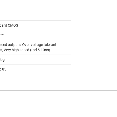
dard CMOS
ate
nced outputs, Over-voltage tolerant
s, Very high speed (tpd 5-10ns)
log
o 85