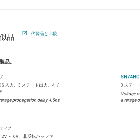
代替品と比較
似品
製品。
SN74HC
OS 入力、3 ステート出力、4 チ
3 ステー
ァ
Voltage r
verage propagation delay 4.5ns,
average d
2V ～ 6V、非反転バッファ