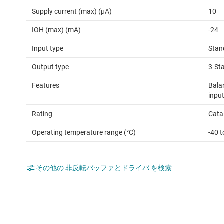
Supply current (max) (µA)
10
IOH (max) (mA)
-24
Input type
Stan
Output type
3-St
Features
Bala
input
Rating
Cata
Operating temperature range (°C)
-40 t
その他の 非反転バッファとドライバ を検索