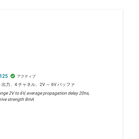
125
ト出力、4 チャネル、2V ～ 6V バッファ
ange 2V to 6V, average propagation delay 20ns,
rive strength 8mA