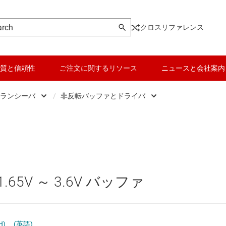
クロスリファレンス
質と信頼性
ご注文に関するリソース
ニュースと会社案内
ランシーバ
/
非反転バッファとドライバ
ic
データ コンバータ
反転バッファとドライバ
、ドライバ、トランシーバ
バッテリ管理 IC
汎用トランシーバ
 フロップ、ラッチ、レジスタ
パワー マネージメント
非反転バッファとドライバ
5V ～ 3.6V バッファ
ク IC
マイコン (MCU) / プロセッサ
ピエゾ
なプログラマブル ロジック IC
モータ ドライバ
H)
(英語)