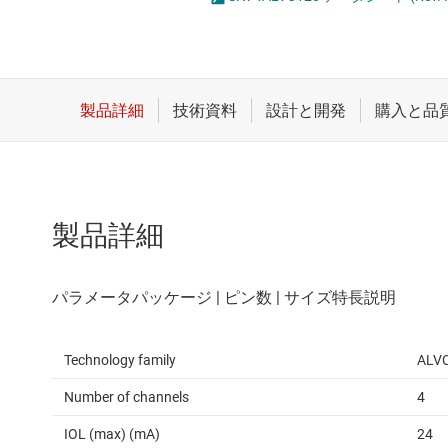
クロックとタイミング
論理ゲー
スイッチ/マルチプレクサ
電圧変換
センサ
ダイ / ウェハー サービス
製品詳細
Technology family
ALV
Number of channels
4
IOL (max) (mA)
24