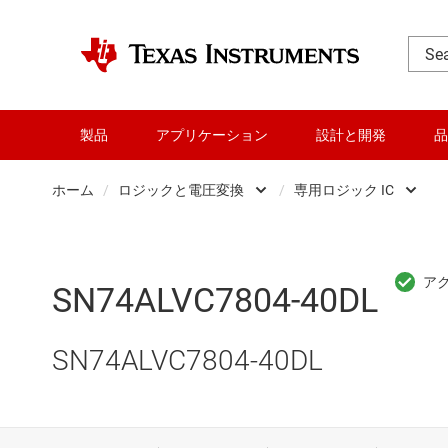
製品
アプリケーション
設計と開発
品
ホーム
/
ロジックと電圧変換
/
専用ロジック IC
DLP 製品
Other log
RF とマイクロ波
バッファ
SN74ALVC7804-40DL
アンプ
フリップ
SN74ALVC7804-40DL
インターフェイス
専用ロジッ
オーディオ、ハプティクス、および
構成可能