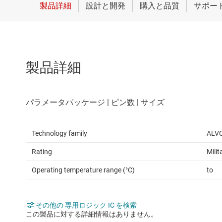
クロックとタイミング
論理ゲー
スイッチ/マルチプレクサ
電圧変換
センサ
製品詳細
ダイ / ウェハー サービス
Technology family
ALV
Rating
Milit
Operating temperature range (°C)
to
その他の 専用ロジック IC を検索
この製品に対する詳細情報はありません。