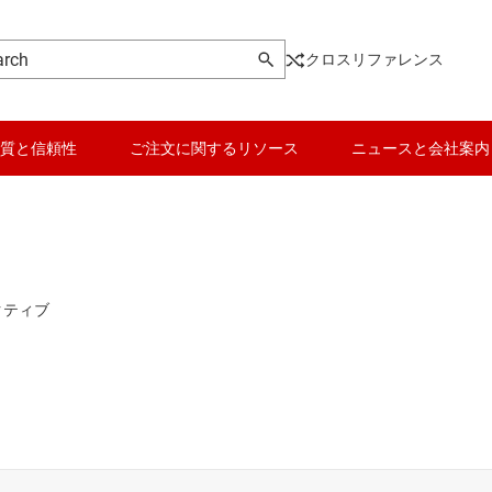
クロスリファレンス
質と信頼性
ご注文に関するリソース
ニュースと会社案内
ic
データ コンバータ
、ドライバ、トランシーバ
バッテリ管理 IC
 フロップ、ラッチ、レジスタ
パワー マネージメント
ク IC
マイコン (MCU) / プロセッサ
ピエゾ
なプログラマブル ロジック IC
モータ ドライバ