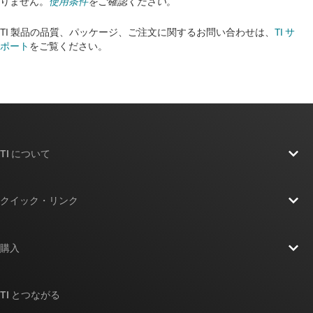
りません。
使用条件
をご確認ください。
TI 製品の品質、パッケージ、ご注文に関するお問い合わせは、
TI サ
ポート
をご覧ください。​​​​​​​​​​​​​​
TI について
TI の概要
クイック・リンク
採用情報
お問い合わせ
ニュース
購入
TI E2E™ 設計サポート・フォーラム
ストーリー | チップ開発の舞台裏
TI API スイート
クロスリファレンス検索
TI とつながる
イベント
myTI 法人アカウント