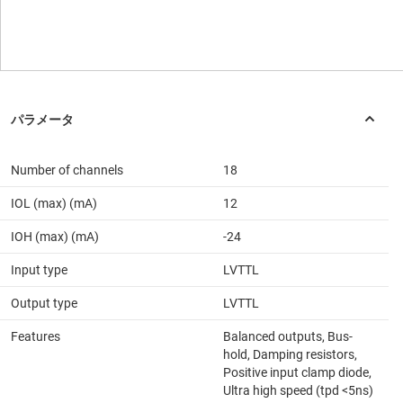
Number of channels
18
IOL (max) (mA)
12
IOH (max) (mA)
-24
Input type
LVTTL
Output type
LVTTL
Features
Balanced outputs, Bus-
hold, Damping resistors,
Positive input clamp diode,
Ultra high speed (tpd <5ns)