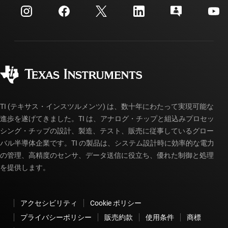
カスタマー・サポート・センター
投資家向け情報
配送、お支払い、および税金
パッケージ
製造
ご注文に関する FAQ
品質と信頼性
コーポレート・シティズンシップ
販売特約店
myTI アカウントの FAQ
TI (テキサス・インスツルメンツ) は、数十年にわたって実現可能な
進歩を遂げてきました。TI は、アナログ・チップと組込みプロセッ
シング・チップの設計、製造、テスト、販売に従事しているグロー
バル半導体企業です。TI の製品は、システム設計時に効率的な電力
の管理、高精度のセンサ、データ送信に役立ち、優れた制御と処理
を提供します。
アクセシビリティ
Cookie ポリシー
プライバシーポリシー
販売約款
使用条件
商標