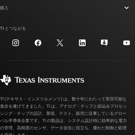
お問い合わせ
ニュース
購入
TI E2E™ 設計サポート・フォーラム
ストーリー | チップ開発の舞台裏
TI API スイート
クロスリファレンス検索
TI とつながる
イベント
myTI 法人アカウント
カスタマー・サポート・センター
投資家向け情報
配送、お支払い、および税金
パッケージ
製造
ご注文に関する FAQ
品質と信頼性
コーポレート・シティズンシップ
販売特約店
myTI アカウントの FAQ
TI (テキサス・インスツルメンツ) は、数十年にわたって実現可能な
進歩を遂げてきました。TI は、アナログ・チップと組込みプロセッ
シング・チップの設計、製造、テスト、販売に従事しているグロー
バル半導体企業です。TI の製品は、システム設計時に効率的な電力
の管理、高精度のセンサ、データ送信に役立ち、優れた制御と処理