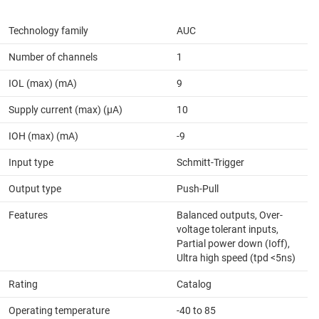
Technology family
AUC
Number of channels
1
IOL (max) (mA)
9
Supply current (max) (µA)
10
IOH (max) (mA)
-9
Input type
Schmitt-Trigger
Output type
Push-Pull
Features
Balanced outputs, Over-
voltage tolerant inputs,
Partial power down (Ioff),
Ultra high speed (tpd <5ns)
Rating
Catalog
Operating temperature
-40 to 85