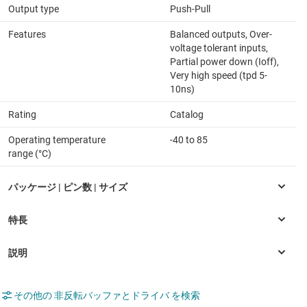
Output type
Push-Pull
Features
Balanced outputs, Over-
voltage tolerant inputs,
Partial power down (Ioff),
Very high speed (tpd 5-
10ns)
Rating
Catalog
Operating temperature
-40 to 85
range (°C)
その他の 非反転バッファとドライバ を検索