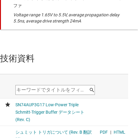
ファ
Voltage range 1.65V to 5.5V, average propagation delay
5.5ns, average drive strength 24mA
技術資料