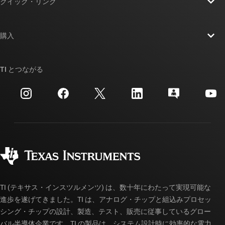
クイック・リンク
採用情報
お問い合わせ
ニュース
購入
TI E2E™ 設計サポート・フォーラム
ストーリー | チップ開発の舞台裏
TI API スイート
クロスリファレンス検索
TI とつながる
イベント
myTI 法人アカウント
カスタマー・サポート・センター
投資家向け情報
配送、お支払い、および税金
パッケージ
製造
ご注文に関する FAQ
品質と信頼性
コーポレート・シティズンシップ
販売特約店
myTI アカウントの FAQ
TI (テキサス・インスツルメンツ) は、数十年にわたって実現可能な
進歩を遂げてきました。TI は、アナログ・チップと組込みプロセッ
シング・チップの設計、製造、テスト、販売に従事しているグロー
バル半導体企業です。TI の製品は、システム設計時に効率的な電力