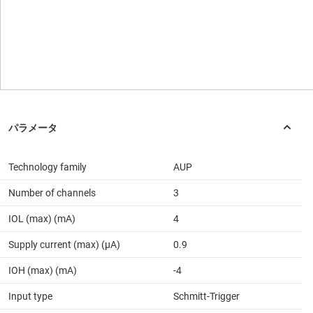
Technology family
AUP
Number of channels
3
IOL (max) (mA)
4
Supply current (max) (µA)
0.9
IOH (max) (mA)
-4
Input type
Schmitt-Trigger