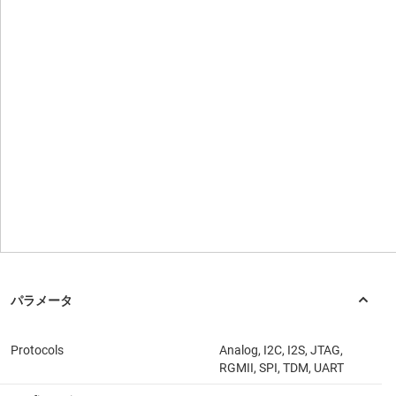
Protocols
Analog, I2C, I2S, JTAG,
RGMII, SPI, TDM, UART