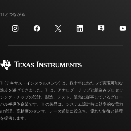
TI E2E™ 設計サポート・フォーラム
ストーリー | チップ開発の舞台裏
TI API スイート
クロスリファレンス検索
TI とつながる
イベント
myTI 法人アカウント
カスタマー・サポート・センター
投資家向け情報
配送、お支払い、および税金
パッケージ
製造
ご注文に関する FAQ
品質と信頼性
コーポレート・シティズンシップ
販売特約店
myTI アカウントの FAQ
TI (テキサス・インスツルメンツ) は、数十年にわたって実現可能な
進歩を遂げてきました。TI は、アナログ・チップと組込みプロセッ
シング・チップの設計、製造、テスト、販売に従事しているグロー
バル半導体企業です。TI の製品は、システム設計時に効率的な電力
の管理、高精度のセンサ、データ送信に役立ち、優れた制御と処理
を提供します。