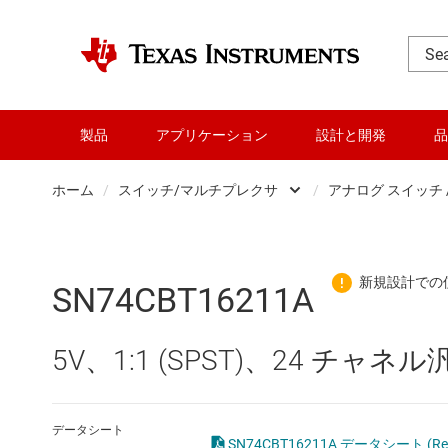
製品
アプリケーション
設計と開発
品
ホーム
/
スイッチ/マルチプレクサ
/
アナログ スイッチ 
DLP 製品
Oth
RF とマイクロ波
ア
SN74CBT16211A
アンプ
デ
5V、1:1 (SPST)、24 チャネ
インターフェイス
デ
オーディオ、ハプティクス、および
データシート
SN74CBT16211A データシート (Rev