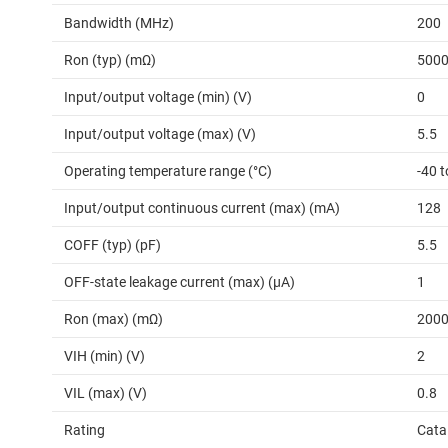
Bandwidth (MHz)
200
Ron (typ) (mΩ)
500
Input/output voltage (min) (V)
0
Input/output voltage (max) (V)
5.5
Operating temperature range (°C)
-40 t
Input/output continuous current (max) (mA)
128
COFF (typ) (pF)
5.5
OFF-state leakage current (max) (µA)
1
Ron (max) (mΩ)
200
VIH (min) (V)
2
VIL (max) (V)
0.8
Rating
Cata