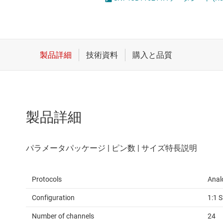
クロックとタイミング
スイッチ/マルチプレクサ
センサ
ダイ / ウェハー サービス
製品詳細
Protocols
Anal
Configuration
1:1 
Number of channels
24