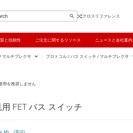
クロスリファレンス
質と信頼性
ご注文に関するリソース
ニュースと会社案内
/ マルチプレクサ
/
プロトコル / バス スイッチ / マルチプレクサ
er switches and multiplexers
データ コンバータ
アナログ / 高精度スイッチ /
ナログ スイッチ / マルチプレクサ
バッテリ管理 IC
プロトコル / バス スイッチ /
ジタル デマルチプレクサ / デコーダ
パワー マネージメント
ル汎用 FET バス スイッチ
ジタル マルチプレクサ / エンコーダ
マイコン (MCU) / プロセッサ
ピエゾ
モータ ドライバ
. M)
(英語)