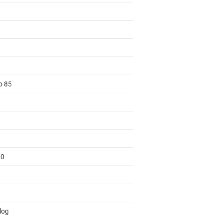
0
o 85
00
log